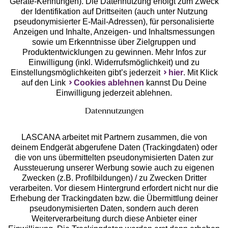
Geräte-Kennungen). Die Datennutzung erfolgt zum Zweck
der Identifikation auf Drittseiten (auch unter Nutzung
pseudonymisierter E-Mail-Adressen), für personalisierte
Anzeigen und Inhalte, Anzeigen- und Inhaltsmessungen
Unsere Apps
sowie um Erkenntnisse über Zielgruppen und
Produktentwicklungen zu gewinnen. Mehr Infos zur
Einwilligung (inkl. Widerrufsmöglichkeit) und zu
Einstellungsmöglichkeiten gibt’s jederzeit
hier
. Mit Klick
auf den Link
Cookies ablehnen
kannst Du Deine
Einwilligung jederzeit ablehnen.
Datennutzungen
LASCANA arbeitet mit Partnern zusammen, die von
deinem Endgerät abgerufene Daten (Trackingdaten) oder
die von uns übermittelten pseudonymisierten Daten zur
Services
Aussteuerung unserer Werbung sowie auch zu eigenen
Zwecken (z.B. Profilbildungen) / zu Zwecken Dritter
Beratung
verarbeiten. Vor diesem Hintergrund erfordert nicht nur die
Erhebung der Trackingdaten bzw. die Übermittlung deiner
pseudonymisierten Daten, sondern auch deren
Über uns
Weiterverarbeitung durch diese Anbieter einer