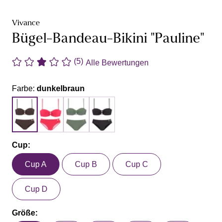
Vivance
Bügel-Bandeau-Bikini "Pauline"
(5)
Alle Bewertungen
Farbe:
dunkelbraun
Cup:
Cup A
Cup B
Cup C
Cup D
Größe: