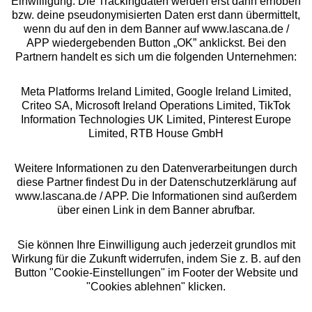
Einwilligung. Die Trackingdaten werden erst dann erhoben
bzw. deine pseudonymisierten Daten erst dann übermittelt,
Rechtliches
wenn du auf den in dem Banner auf www.lascana.de /
APP wiedergebenden Button „OK” anklickst. Bei den
Partnern handelt es sich um die folgenden Unternehmen:
Meta Platforms Ireland Limited, Google Ireland Limited,
Criteo SA, Microsoft Ireland Operations Limited, TikTok
Alle Preise inkl. MwSt., zzgl.
Versandkosten
Information Technologies UK Limited, Pinterest Europe
** Bonität vorausgesetzt, berechtigt zur Bonitätsprüfung
Limited, RTB House GmbH
Weitere Informationen zu den Datenverarbeitungen durch
diese Partner findest Du in der Datenschutzerklärung auf
www.lascana.de / APP. Die Informationen sind außerdem
über einen Link in dem Banner abrufbar.
Sie können Ihre Einwilligung auch jederzeit grundlos mit
Wirkung für die Zukunft widerrufen, indem Sie z. B. auf den
Button "Cookie-Einstellungen" im Footer der Website und
"Cookies ablehnen" klicken.