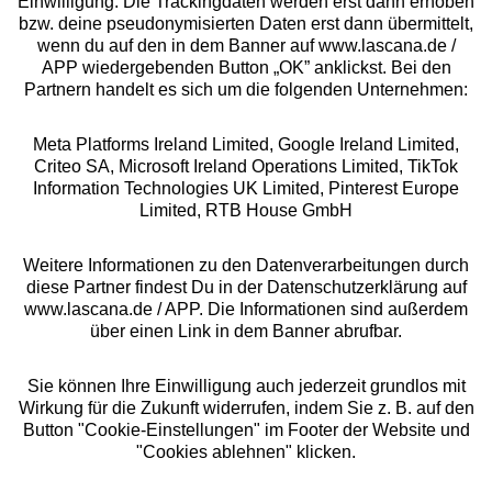
Einwilligung. Die Trackingdaten werden erst dann erhoben
bzw. deine pseudonymisierten Daten erst dann übermittelt,
Rechtliches
wenn du auf den in dem Banner auf www.lascana.de /
APP wiedergebenden Button „OK” anklickst. Bei den
Partnern handelt es sich um die folgenden Unternehmen:
Meta Platforms Ireland Limited, Google Ireland Limited,
Criteo SA, Microsoft Ireland Operations Limited, TikTok
Alle Preise inkl. MwSt., zzgl.
Versandkosten
Information Technologies UK Limited, Pinterest Europe
** Bonität vorausgesetzt, berechtigt zur Bonitätsprüfung
Limited, RTB House GmbH
Weitere Informationen zu den Datenverarbeitungen durch
diese Partner findest Du in der Datenschutzerklärung auf
www.lascana.de / APP. Die Informationen sind außerdem
über einen Link in dem Banner abrufbar.
Sie können Ihre Einwilligung auch jederzeit grundlos mit
Wirkung für die Zukunft widerrufen, indem Sie z. B. auf den
Button "Cookie-Einstellungen" im Footer der Website und
"Cookies ablehnen" klicken.