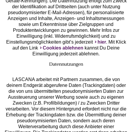
Geräte-Kennungen). Die Datennutzung erfolgt zum Zweck
der Identifikation auf Drittseiten (auch unter Nutzung
pseudonymisierter E-Mail-Adressen), für personalisierte
Anzeigen und Inhalte, Anzeigen- und Inhaltsmessungen
Unsere Apps
sowie um Erkenntnisse über Zielgruppen und
Produktentwicklungen zu gewinnen. Mehr Infos zur
Einwilligung (inkl. Widerrufsmöglichkeit) und zu
Einstellungsmöglichkeiten gibt’s jederzeit
hier
. Mit Klick
auf den Link
Cookies ablehnen
kannst Du Deine
Einwilligung jederzeit ablehnen.
Datennutzungen
LASCANA arbeitet mit Partnern zusammen, die von
deinem Endgerät abgerufene Daten (Trackingdaten) oder
die von uns übermittelten pseudonymisierten Daten zur
Services
Aussteuerung unserer Werbung sowie auch zu eigenen
Zwecken (z.B. Profilbildungen) / zu Zwecken Dritter
Beratung
verarbeiten. Vor diesem Hintergrund erfordert nicht nur die
Erhebung der Trackingdaten bzw. die Übermittlung deiner
pseudonymisierten Daten, sondern auch deren
Über uns
Weiterverarbeitung durch diese Anbieter einer