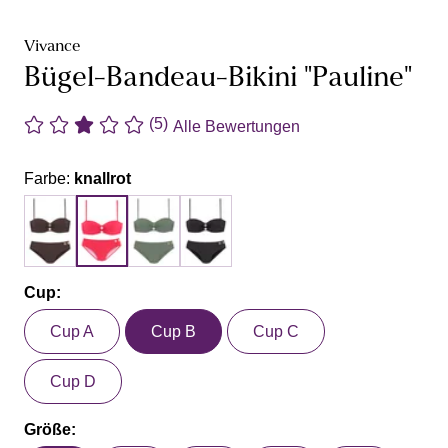
Vivance
Bügel-Bandeau-Bikini "Pauline"
(5)
Alle Bewertungen
Farbe:
knallrot
Cup:
Cup A
Cup B
Cup C
Cup D
Größe: