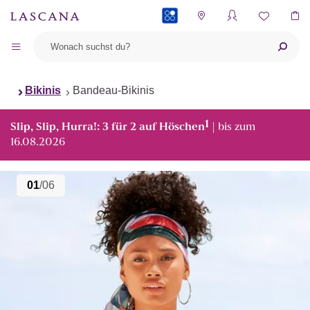
PAYBACK
Bikinis
Bandeau-Bikinis
1
Slip, Slip, Hurra!: 3 für 2 auf Höschen
| bis zum
16.08.2026
01
/06