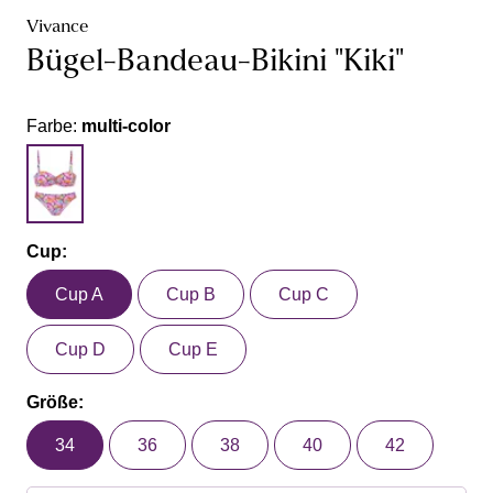
Vivance
Bügel-Bandeau-Bikini "Kiki"
Farbe:
multi-color
Cup:
Cup A
Cup B
Cup C
Cup D
Cup E
Größe:
34
36
38
40
42