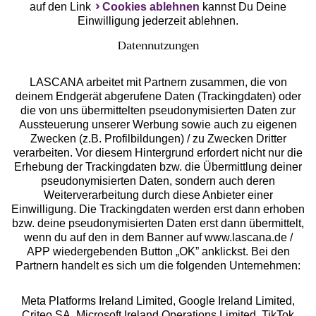
auf den Link
Cookies ablehnen
kannst Du Deine
Einwilligung jederzeit ablehnen.
Datennutzungen
LASCANA arbeitet mit Partnern zusammen, die von
deinem Endgerät abgerufene Daten (Trackingdaten) oder
die von uns übermittelten pseudonymisierten Daten zur
Services
Aussteuerung unserer Werbung sowie auch zu eigenen
Zwecken (z.B. Profilbildungen) / zu Zwecken Dritter
Beratung
verarbeiten. Vor diesem Hintergrund erfordert nicht nur die
Erhebung der Trackingdaten bzw. die Übermittlung deiner
pseudonymisierten Daten, sondern auch deren
Über uns
Weiterverarbeitung durch diese Anbieter einer
Einwilligung. Die Trackingdaten werden erst dann erhoben
bzw. deine pseudonymisierten Daten erst dann übermittelt,
Rechtliches
wenn du auf den in dem Banner auf www.lascana.de /
APP wiedergebenden Button „OK” anklickst. Bei den
Partnern handelt es sich um die folgenden Unternehmen:
Meta Platforms Ireland Limited, Google Ireland Limited,
Criteo SA, Microsoft Ireland Operations Limited, TikTok
Alle Preise inkl. MwSt., zzgl.
Versandkosten