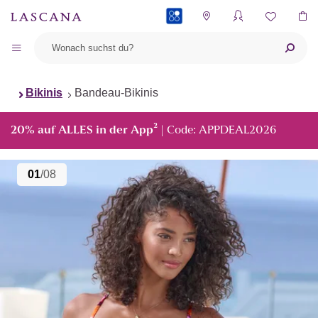
PAYBACK
Bikinis
Bandeau-Bikinis
²
20% auf ALLES in der App
| Code: APPDEAL2026
01
/08