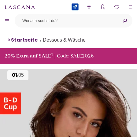
PAYBACK
Startseite
Dessous & Wäsche
1
20% Extra auf SALE
| Code: SALE2026
01
/05