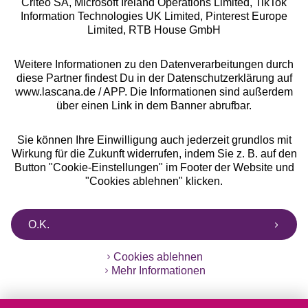
Criteo SA, Microsoft Ireland Operations Limited, TikTok
Information Technologies UK Limited, Pinterest Europe
Alle Preise inkl. MwSt., zzgl.
Versandkosten
Limited, RTB House GmbH
** Bonität vorausgesetzt, berechtigt zur Bonitätsprüfung
Weitere Informationen zu den Datenverarbeitungen durch
diese Partner findest Du in der Datenschutzerklärung auf
www.lascana.de / APP. Die Informationen sind außerdem
über einen Link in dem Banner abrufbar.
Sie können Ihre Einwilligung auch jederzeit grundlos mit
Wirkung für die Zukunft widerrufen, indem Sie z. B. auf den
Button "Cookie-Einstellungen" im Footer der Website und
"Cookies ablehnen" klicken.
O.K.
Cookies ablehnen
Mehr Informationen