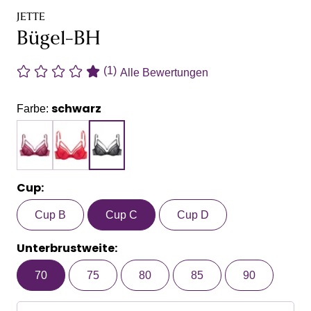
JETTE
Bügel-BH
(1)
Alle Bewertungen
schwarz
Farbe:
Cup:
Cup B
Cup C
Cup D
Unterbrustweite:
70
75
80
85
90