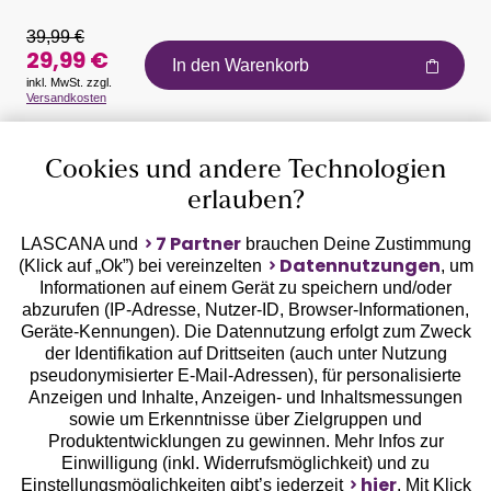
39,99 €
29,99 €
In den Warenkorb
inkl. MwSt. zzgl.
Versandkosten
Auszeichnungen
Cookies und andere Technologien
erlauben?
7 Partner
LASCANA und
brauchen Deine Zustimmung
Datennutzungen
(Klick auf „Ok”) bei vereinzelten
, um
Informationen auf einem Gerät zu speichern und/oder
Geprüfte Sicherheit
abzurufen (IP-Adresse, Nutzer-ID, Browser-Informationen,
Geräte-Kennungen). Die Datennutzung erfolgt zum Zweck
der Identifikation auf Drittseiten (auch unter Nutzung
pseudonymisierter E-Mail-Adressen), für personalisierte
Anzeigen und Inhalte, Anzeigen- und Inhaltsmessungen
sowie um Erkenntnisse über Zielgruppen und
Unsere Apps
Produktentwicklungen zu gewinnen. Mehr Infos zur
Einwilligung (inkl. Widerrufsmöglichkeit) und zu
hier
Einstellungsmöglichkeiten gibt’s jederzeit
. Mit Klick