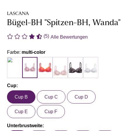
LASCANA
Bügel-BH "Spitzen-BH, Wanda"
(5)
Alle Bewertungen
Farbe:
multi-color
Cup:
Cup B
Cup C
Cup D
Cup E
Cup F
Unterbrustweite: