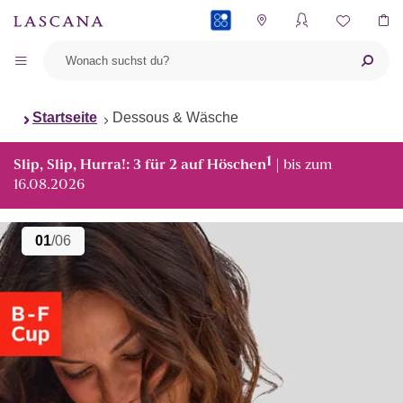
PAYBACK
Startseite
Dessous & Wäsche
1
Slip, Slip, Hurra!: 3 für 2 auf Höschen
| bis zum
16.08.2026
01
/06