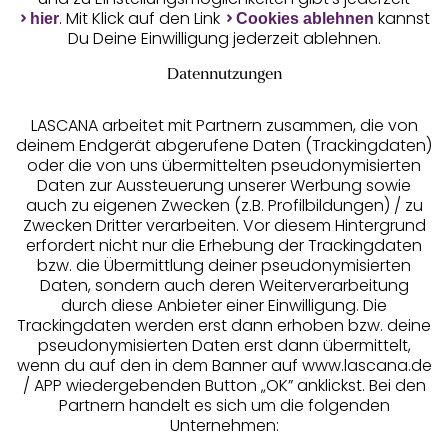
Unsere Apps
. Mit Klick auf den Link
kannst
hier
Cookies ablehnen
Du Deine Einwilligung jederzeit ablehnen.
Datennutzungen
LASCANA arbeitet mit Partnern zusammen, die von
deinem Endgerät abgerufene Daten (Trackingdaten)
oder die von uns übermittelten pseudonymisierten
Daten zur Aussteuerung unserer Werbung sowie
auch zu eigenen Zwecken (z.B. Profilbildungen) / zu
Zwecken Dritter verarbeiten. Vor diesem Hintergrund
erfordert nicht nur die Erhebung der Trackingdaten
Services
bzw. die Übermittlung deiner pseudonymisierten
Daten, sondern auch deren Weiterverarbeitung
durch diese Anbieter einer Einwilligung. Die
Beratung
Trackingdaten werden erst dann erhoben bzw. deine
pseudonymisierten Daten erst dann übermittelt,
Über uns
wenn du auf den in dem Banner auf www.lascana.de
/ APP wiedergebenden Button „OK” anklickst. Bei den
Partnern handelt es sich um die folgenden
Rechtliches
Unternehmen: