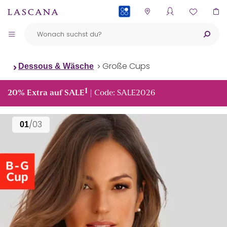
PAYBACK
Große Cups
Dessous & Wäsche
1
20% Extra auf SALE
| Code: SALE2026
/03
01