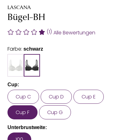
LASCANA
Bügel-BH
(1)
Alle Bewertungen
Farbe:
schwarz
Cup:
Cup C
Cup D
Cup E
Cup F
Cup G
Unterbrustweite:
100