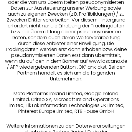
oder die von uns übermittelten pseudonymisierten
Daten zur Aussteuerung unserer Werbung sowie
auch zu eigenen Zwecken (z.B. Profilbildungen) / zu
Zwecken Dritter verarbeiten. Vor diesem Hintergrund
erfordert nicht nur die Erhebung der Trackingdaten
Services
bzw. die Übermittlung deiner pseudonymisierten
Daten, sondern auch deren Weiterverarbeitung
durch diese Anbieter einer Einwilligung. Die
Beratung
Trackingdaten werden erst dann erhoben bzw. deine
pseudonymisierten Daten erst dann übermittelt,
Über uns
wenn du auf den in dem Banner auf www.lascana.de
/ APP wiedergebenden Button „OK” anklickst. Bei den
Partnern handelt es sich um die folgenden
Rechtliches
Unternehmen:
Meta Platforms Ireland Limited, Google Ireland
Limited, Criteo SA, Microsoft Ireland Operations
Limited, TikTok Information Technologies UK Limited,
Pinterest Europe Limited, RTB House GmbH
Alle Preise inkl. MwSt., zzgl.
Versandkosten
** Bonität vorausgesetzt, berechtigt zur Bonitätsprüfung
Weitere Informationen zu den Datenverarbeitungen
durch diese Partner findest Du in der