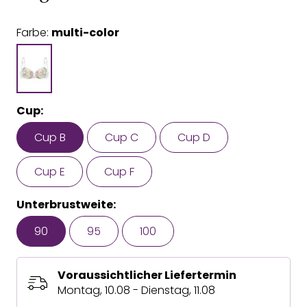
Farbe:
multi-color
Cup:
Cup B
Cup C
Cup D
Cup E
Cup F
Unterbrustweite:
90
95
100
Voraussichtlicher Liefertermin
Montag, 10.08 - Dienstag, 11.08