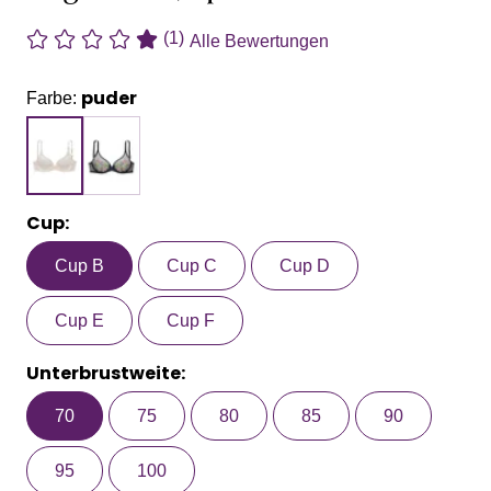
(1)
Alle Bewertungen
puder
Farbe:
Cup:
Cup B
Cup C
Cup D
Cup E
Cup F
Unterbrustweite:
70
75
80
85
90
95
100