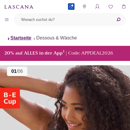
PAYBACK
Startseite
Dessous & Wäsche
²
20% auf ALLES in der App
| Code: APPDEAL2026
01
/06