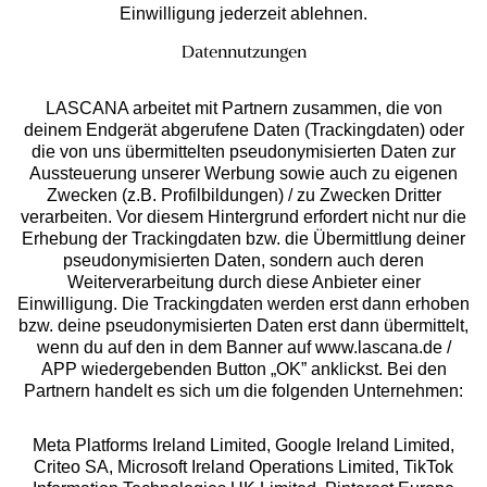
Einwilligung jederzeit ablehnen.
Datennutzungen
LASCANA arbeitet mit Partnern zusammen, die von
deinem Endgerät abgerufene Daten (Trackingdaten) oder
die von uns übermittelten pseudonymisierten Daten zur
Services
Aussteuerung unserer Werbung sowie auch zu eigenen
Zwecken (z.B. Profilbildungen) / zu Zwecken Dritter
Beratung
verarbeiten. Vor diesem Hintergrund erfordert nicht nur die
Erhebung der Trackingdaten bzw. die Übermittlung deiner
pseudonymisierten Daten, sondern auch deren
Über uns
Weiterverarbeitung durch diese Anbieter einer
Einwilligung. Die Trackingdaten werden erst dann erhoben
bzw. deine pseudonymisierten Daten erst dann übermittelt,
Rechtliches
wenn du auf den in dem Banner auf www.lascana.de /
APP wiedergebenden Button „OK” anklickst. Bei den
Partnern handelt es sich um die folgenden Unternehmen:
Meta Platforms Ireland Limited, Google Ireland Limited,
Criteo SA, Microsoft Ireland Operations Limited, TikTok
Alle Preise inkl. MwSt., zzgl.
Versandkosten