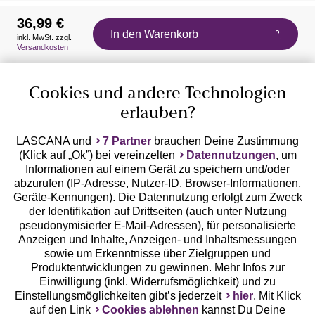
36,99 €
In den Warenkorb
inkl. MwSt. zzgl.
Auszeichnungen
Versandkosten
Cookies und andere Technologien
erlauben?
LASCANA und
7 Partner
brauchen Deine Zustimmung
(Klick auf „Ok”) bei vereinzelten
Datennutzungen
, um
Geprüfte Sicherheit
Informationen auf einem Gerät zu speichern und/oder
abzurufen (IP-Adresse, Nutzer-ID, Browser-Informationen,
Geräte-Kennungen). Die Datennutzung erfolgt zum Zweck
der Identifikation auf Drittseiten (auch unter Nutzung
pseudonymisierter E-Mail-Adressen), für personalisierte
Anzeigen und Inhalte, Anzeigen- und Inhaltsmessungen
Unsere Apps
sowie um Erkenntnisse über Zielgruppen und
Produktentwicklungen zu gewinnen. Mehr Infos zur
Einwilligung (inkl. Widerrufsmöglichkeit) und zu
Einstellungsmöglichkeiten gibt’s jederzeit
hier
. Mit Klick
auf den Link
Cookies ablehnen
kannst Du Deine