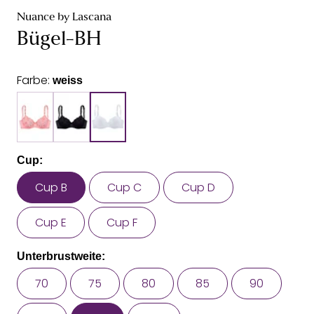
Nuance by Lascana
Bügel-BH
Farbe:
weiss
Cup:
Cup B
Cup C
Cup D
Cup E
Cup F
Unterbrustweite:
70
75
80
85
90