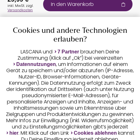
In den Warenkorb
inkl. MwSt. zzgl.
Versandkosten
Cookies und andere Technologien
Auszeichnungen
erlauben?
LASCANA und
brauchen Deine
7 Partner
Zustimmung (Klick auf „Ok”) bei vereinzelten
, um Informationen auf einem
Datennutzungen
Gerät zu speichern und/oder abzurufen (IP-Adresse,
Nutzer-ID, Browser-Informationen, Geräte-
Kennungen). Die Datennutzung erfolgt zum Zweck
der Identifikation auf Drittseiten (auch unter Nutzung
pseudonymisierter E-Mail-Adressen), für
Geprüfte Sicherheit
personalisierte Anzeigen und Inhalte, Anzeigen- und
Inhaltsmessungen sowie um Erkenntnisse über
Zielgruppen und Produktentwicklungen zu gewinnen.
Mehr Infos zur Einwilligung (inkl. Widerrufsmöglichkeit)
und zu Einstellungsmöglichkeiten gibt’s jederzeit
Unsere Apps
. Mit Klick auf den Link
kannst
hier
Cookies ablehnen
Du Deine Einwilligung jederzeit ablehnen.