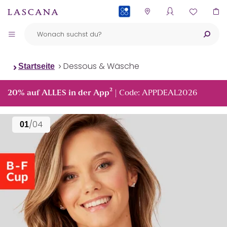
PAYBACK
Dessous & Wäsche
Startseite
²
20% auf ALLES in der App
| Code: APPDEAL2026
/04
01