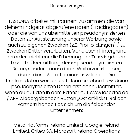
Datennutzungen
LASCANA arbeitet mit Partnern zusammen, die von
deinem Endgerät abgerufene Daten (Trackingdaten)
oder die von uns übermittelten pseudonymisierten
Daten zur Aussteuerung unserer Werbung sowie
auch zu eigenen Zwecken (z.B. Profilbildungen) / zu
Zwecken Dritter verarbeiten. Vor diesem Hintergrund
erfordert nicht nur die Erhebung der Trackingdaten
Services
bzw. die Übermittlung deiner pseudonymisierten
Daten, sondern auch deren Weiterverarbeitung
durch diese Anbieter einer Einwilligung. Die
Beratung
Trackingdaten werden erst dann erhoben bzw. deine
pseudonymisierten Daten erst dann übermittelt,
Über uns
wenn du auf den in dem Banner auf www.lascana.de
/ APP wiedergebenden Button „OK” anklickst. Bei den
Partnern handelt es sich um die folgenden
Rechtliches
Unternehmen:
Meta Platforms Ireland Limited, Google Ireland
Limited, Criteo SA, Microsoft Ireland Operations