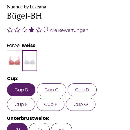
Nuance by Lascana
Bügel-BH
(1)
Alle Bewertungen
Farbe:
weiss
Cup:
Cup B
Cup C
Cup D
Cup E
Cup F
Cup G
Unterbrustweite:
70
75
85