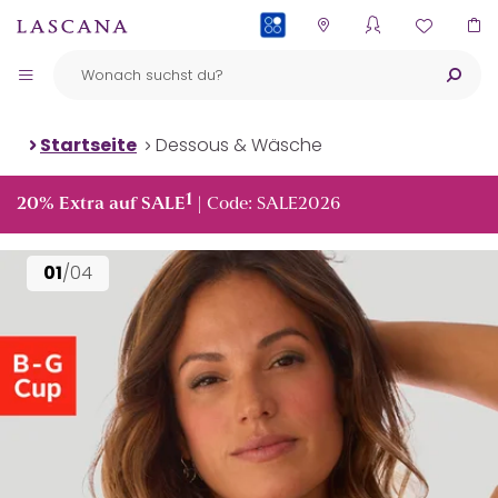
PAYBACK
Startseite
Dessous & Wäsche
1
20% Extra auf SALE
| Code: SALE2026
01
/04