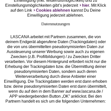
Einwilligung (inkl. Widerrufsmöglichkeit) und zu
Einstellungsmöglichkeiten gibt’s jederzeit
hier
. Mit Klick
auf den Link
Cookies ablehnen
kannst Du Deine
Einwilligung jederzeit ablehnen.
Datennutzungen
LASCANA arbeitet mit Partnern zusammen, die von
deinem Endgerät abgerufene Daten (Trackingdaten) oder
die von uns übermittelten pseudonymisierten Daten zur
Services
Aussteuerung unserer Werbung sowie auch zu eigenen
Zwecken (z.B. Profilbildungen) / zu Zwecken Dritter
Beratung
verarbeiten. Vor diesem Hintergrund erfordert nicht nur die
Erhebung der Trackingdaten bzw. die Übermittlung deiner
pseudonymisierten Daten, sondern auch deren
Über uns
Weiterverarbeitung durch diese Anbieter einer
Einwilligung. Die Trackingdaten werden erst dann erhoben
bzw. deine pseudonymisierten Daten erst dann übermittelt,
Rechtliches
wenn du auf den in dem Banner auf www.lascana.de /
APP wiedergebenden Button „OK” anklickst. Bei den
Partnern handelt es sich um die folgenden Unternehmen: