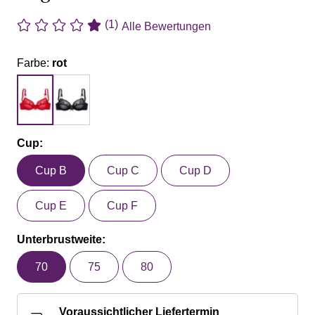
(1)
Alle Bewertungen
Farbe:
rot
Cup:
Cup B
Cup C
Cup D
Cup E
Cup F
Unterbrustweite:
70
75
80
Voraussichtlicher Liefertermin