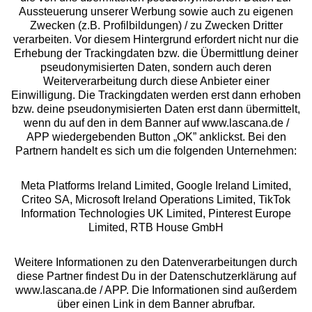
Aussteuerung unserer Werbung sowie auch zu eigenen
Zwecken (z.B. Profilbildungen) / zu Zwecken Dritter
Beratung
verarbeiten. Vor diesem Hintergrund erfordert nicht nur die
Erhebung der Trackingdaten bzw. die Übermittlung deiner
pseudonymisierten Daten, sondern auch deren
Über uns
Weiterverarbeitung durch diese Anbieter einer
Einwilligung. Die Trackingdaten werden erst dann erhoben
bzw. deine pseudonymisierten Daten erst dann übermittelt,
Rechtliches
wenn du auf den in dem Banner auf www.lascana.de /
APP wiedergebenden Button „OK” anklickst. Bei den
Partnern handelt es sich um die folgenden Unternehmen:
Meta Platforms Ireland Limited, Google Ireland Limited,
Criteo SA, Microsoft Ireland Operations Limited, TikTok
Alle Preise inkl. MwSt., zzgl.
Versandkosten
Information Technologies UK Limited, Pinterest Europe
** Bonität vorausgesetzt, berechtigt zur Bonitätsprüfung
Limited, RTB House GmbH
Weitere Informationen zu den Datenverarbeitungen durch
diese Partner findest Du in der Datenschutzerklärung auf
www.lascana.de / APP. Die Informationen sind außerdem
über einen Link in dem Banner abrufbar.