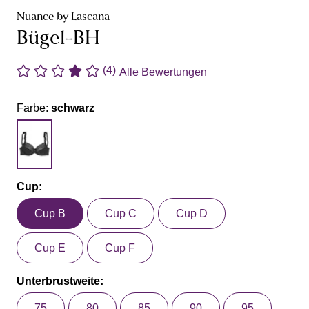
Nuance by Lascana
Bügel-BH
(4)
Alle Bewertungen
Farbe:
schwarz
Cup:
Cup B
Cup C
Cup D
Cup E
Cup F
Unterbrustweite:
75
80
85
90
95