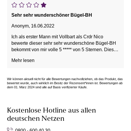
Sehr sehr wunderschöner Bügel-BH
Anonym
,
16.06.2022
Ich als erster Mann mit Vollbart als Crdr Nico
bewerte dieser sehr sehr wunderschöne Bügel-BH
bekommt von mir volle 5 ***** von 5 Sternen. Dieser
sehr sehr wunderschöne Bügel-BH passt sehr sehr
Mehr lesen
gut, auch als Mann. Trage auch als Mann sehr sehr
gerne BHs unterm Damenkleid mit High Heels in
der Öffentlichkeit. Ich bin als Crdr Nico zu den
Wir können aktuell nicht für alle Bewertungen nachvollziehen, ob das Produkt, das
obdachlosen Frauen und habe ihnen neue BHs
bewertet wurde, auch wirklich im Besitz der Rezensent*innen ist. Bewertungen ab
dem 01. März 2024 sind alle auf Basis verifizierter Käufe.
mitgebracht, um ihre gebrauchten BHs zu waschen.
Bei einer Frau konnte ich die BHs nicht mehr
waschen, weil die BHs zu dreckig waren. Es freute
die obdachlosen Frauen das ein Mann kommt
Kostenlose Hotline aus allen
unsere BHs wäscht. Mit freundlichen Grüßen euer
deutschen Netzen
Crossdresser Nico
0800 - 600 40 30