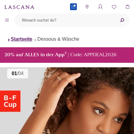
PAYBACK
Startseite
Dessous & Wäsche
²
20% auf ALLES in der App
| Code: APPDEAL2026
01
/04