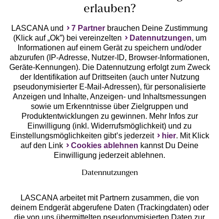
erlauben?
LASCANA und
7 Partner
brauchen Deine Zustimmung
(Klick auf „Ok”) bei vereinzelten
Datennutzungen
, um
Geprüfte Sicherheit
Informationen auf einem Gerät zu speichern und/oder
abzurufen (IP-Adresse, Nutzer-ID, Browser-Informationen,
Geräte-Kennungen). Die Datennutzung erfolgt zum Zweck
der Identifikation auf Drittseiten (auch unter Nutzung
pseudonymisierter E-Mail-Adressen), für personalisierte
Anzeigen und Inhalte, Anzeigen- und Inhaltsmessungen
Unsere Apps
sowie um Erkenntnisse über Zielgruppen und
Produktentwicklungen zu gewinnen. Mehr Infos zur
Einwilligung (inkl. Widerrufsmöglichkeit) und zu
Einstellungsmöglichkeiten gibt’s jederzeit
hier
. Mit Klick
auf den Link
Cookies ablehnen
kannst Du Deine
Einwilligung jederzeit ablehnen.
Datennutzungen
LASCANA arbeitet mit Partnern zusammen, die von
deinem Endgerät abgerufene Daten (Trackingdaten) oder
die von uns übermittelten pseudonymisierten Daten zur
Services