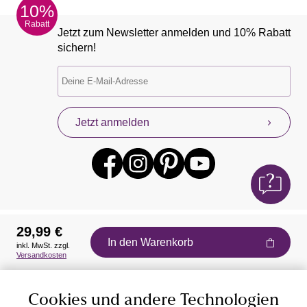
10%
Rabatt
Jetzt zum Newsletter anmelden und 10% Rabatt
sichern!
Jetzt anmelden
29,99 €
In den Warenkorb
inkl. MwSt. zzgl.
Auszeichnungen
Versandkosten
Cookies und andere Technologien