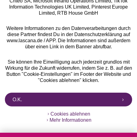
Criteo SA, Microsoft Ireland Operations Limited, TikTok
Alle Preise inkl. MwSt., zzgl.
Versandkosten
Information Technologies UK Limited, Pinterest Europe
** Bonität vorausgesetzt, berechtigt zur Bonitätsprüfung
Limited, RTB House GmbH
Weitere Informationen zu den Datenverarbeitungen durch
diese Partner findest Du in der Datenschutzerklärung auf
www.lascana.de / APP. Die Informationen sind außerdem
über einen Link in dem Banner abrufbar.
Sie können Ihre Einwilligung auch jederzeit grundlos mit
Wirkung für die Zukunft widerrufen, indem Sie z. B. auf den
Button "Cookie-Einstellungen" im Footer der Website und
"Cookies ablehnen" klicken.
O.K.
Cookies ablehnen
Mehr Informationen