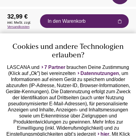
32,99 €
In den Warenkorb
inkl. MwSt. zzgl.
Auszeichnungen
Versandkosten
Cookies und andere Technologien
erlauben?
LASCANA und
7 Partner
brauchen Deine Zustimmung
(Klick auf „Ok”) bei vereinzelten
Datennutzungen
, um
Geprüfte Sicherheit
Informationen auf einem Gerät zu speichern und/oder
abzurufen (IP-Adresse, Nutzer-ID, Browser-Informationen,
Geräte-Kennungen). Die Datennutzung erfolgt zum Zweck
der Identifikation auf Drittseiten (auch unter Nutzung
pseudonymisierter E-Mail-Adressen), für personalisierte
Anzeigen und Inhalte, Anzeigen- und Inhaltsmessungen
Unsere Apps
sowie um Erkenntnisse über Zielgruppen und
Produktentwicklungen zu gewinnen. Mehr Infos zur
Einwilligung (inkl. Widerrufsmöglichkeit) und zu
Einstellungsmöglichkeiten gibt’s jederzeit
hier
. Mit Klick