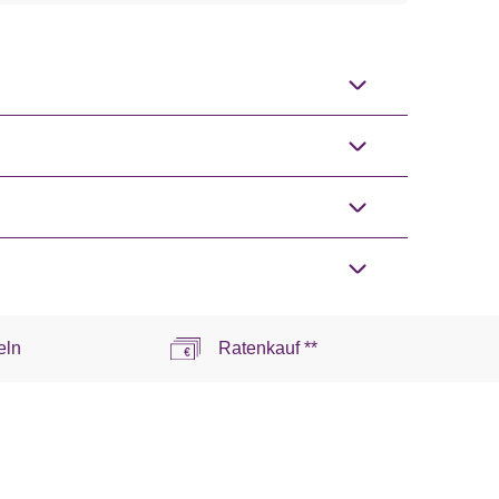
eln
Ratenkauf **