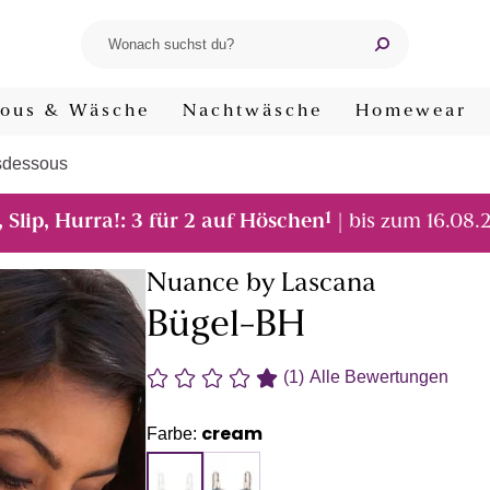
ous & Wäsche
Nachtwäsche
Homewear
sdessous
1
, Slip, Hurra!: 3 für 2 auf Höschen
| bis zum 16.08.
Nuance by Lascana
Bügel-BH
(1)
Alle Bewertungen
cream
Farbe: