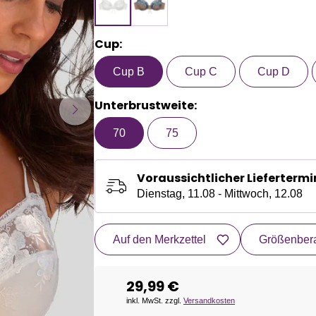
Cup:
Cup B
Cup C
Cup D
Unterbrustweite:
70
75
Voraussichtlicher Liefertermi
Dienstag, 11.08 - Mittwoch, 12.08
Auf den Merkzettel
Größenbera
29,99 €
inkl. MwSt. zzgl.
Versandkosten