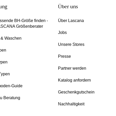
ung
Über uns
ssende BH-Größe finden -
Über Lascana
ASCANA Größenberater
Jobs
e & Waschen
Unsere Stores
pen
Presse
ypen
Partner werden
Typen
Katalog anfordern
oden-Guide
Geschenkgutschein
zu Beratung
Nachhaltigkeit