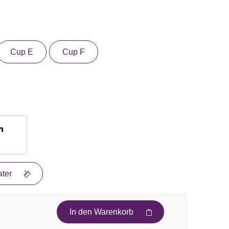
Cup E
Cup F
n
ter
In den Warenkorb