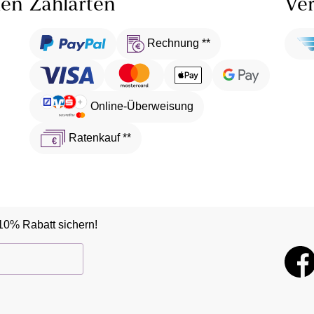
len
Zahlarten
Ver
Rechnung **
Online-Überweisung
Ratenkauf **
10% Rabatt sichern!