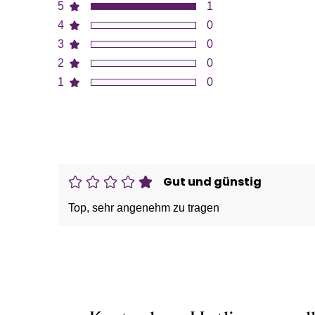
5
1
4
0
3
0
2
0
1
0
Gut und günstig
Top, sehr angenehm zu tragen