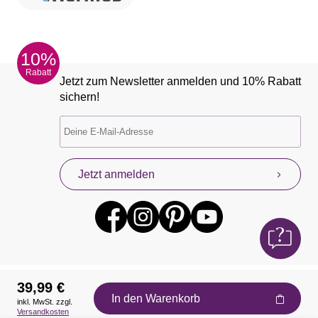
10%
Rabatt
Jetzt zum Newsletter anmelden und 10% Rabatt
sichern!
Jetzt anmelden
39,99 €
In den Warenkorb
inkl. MwSt. zzgl.
Auszeichnungen
Versandkosten