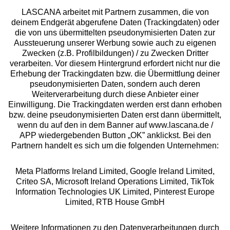
LASCANA arbeitet mit Partnern zusammen, die von
deinem Endgerät abgerufene Daten (Trackingdaten) oder
die von uns übermittelten pseudonymisierten Daten zur
Services
Aussteuerung unserer Werbung sowie auch zu eigenen
Zwecken (z.B. Profilbildungen) / zu Zwecken Dritter
Beratung
verarbeiten. Vor diesem Hintergrund erfordert nicht nur die
Erhebung der Trackingdaten bzw. die Übermittlung deiner
pseudonymisierten Daten, sondern auch deren
Über uns
Weiterverarbeitung durch diese Anbieter einer
Einwilligung. Die Trackingdaten werden erst dann erhoben
bzw. deine pseudonymisierten Daten erst dann übermittelt,
Rechtliches
wenn du auf den in dem Banner auf www.lascana.de /
APP wiedergebenden Button „OK” anklickst. Bei den
Partnern handelt es sich um die folgenden Unternehmen:
Meta Platforms Ireland Limited, Google Ireland Limited,
Criteo SA, Microsoft Ireland Operations Limited, TikTok
Alle Preise inkl. MwSt., zzgl.
Versandkosten
Information Technologies UK Limited, Pinterest Europe
** Bonität vorausgesetzt, berechtigt zur Bonitätsprüfung
Limited, RTB House GmbH
Weitere Informationen zu den Datenverarbeitungen durch