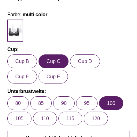
Farbe:
multi-color
Cup:
Cup B
Cup C
Cup D
Cup E
Cup F
Unterbrustweite:
80
85
90
95
100
105
110
115
120