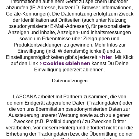
Informationen auf einem Gerät zu speichern und/oder
Geprüfte Sicherheit
abzurufen (IP-Adresse, Nutzer-ID, Browser-Informationen,
Geräte-Kennungen). Die Datennutzung erfolgt zum Zweck
der Identifikation auf Drittseiten (auch unter Nutzung
pseudonymisierter E-Mail-Adressen), für personalisierte
Anzeigen und Inhalte, Anzeigen- und Inhaltsmessungen
sowie um Erkenntnisse über Zielgruppen und
Unsere Apps
Produktentwicklungen zu gewinnen. Mehr Infos zur
Einwilligung (inkl. Widerrufsmöglichkeit) und zu
hier
Einstellungsmöglichkeiten gibt’s jederzeit
. Mit Klick
Cookies ablehnen
auf den Link
kannst Du Deine
Einwilligung jederzeit ablehnen.
Datennutzungen
LASCANA arbeitet mit Partnern zusammen, die von
deinem Endgerät abgerufene Daten (Trackingdaten) oder
die von uns übermittelten pseudonymisierten Daten zur
Aussteuerung unserer Werbung sowie auch zu eigenen
Services
Zwecken (z.B. Profilbildungen) / zu Zwecken Dritter
verarbeiten. Vor diesem Hintergrund erfordert nicht nur die
Beratung
Erhebung der Trackingdaten bzw. die Übermittlung deiner