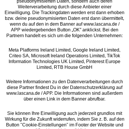
pseudonymisierten Daten, sondern auch deren
Weiterverarbeitung durch diese Anbieter einer
Über uns
Einwilligung. Die Trackingdaten werden erst dann erhoben
bzw. deine pseudonymisierten Daten erst dann übermittelt,
wenn du auf den in dem Banner auf www.lascana.de /
Rechtliches
APP wiedergebenden Button „OK” anklickst. Bei den
Partnern handelt es sich um die folgenden Unternehmen:
Meta Platforms Ireland Limited, Google Ireland Limited,
Criteo SA, Microsoft Ireland Operations Limited, TikTok
Information Technologies UK Limited, Pinterest Europe
Alle Preise inkl. MwSt., zzgl.
Versandkosten
Limited, RTB House GmbH
** Bonität vorausgesetzt, berechtigt zur Bonitätsprüfung
Weitere Informationen zu den Datenverarbeitungen durch
diese Partner findest Du in der Datenschutzerklärung auf
www.lascana.de / APP. Die Informationen sind außerdem
über einen Link in dem Banner abrufbar.
Sie können Ihre Einwilligung auch jederzeit grundlos mit
Wirkung für die Zukunft widerrufen, indem Sie z. B. auf den
Button "Cookie-Einstellungen" im Footer der Website und