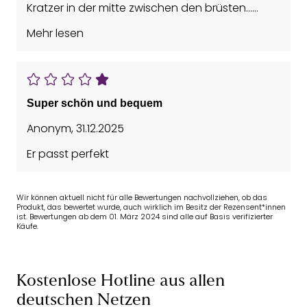
Kratzer in der mitte zwischen den brüsten...
leider reibt dort das Bügelende. Leider sein Geld
Mehr lesen
nicht wert, sehr enttäuschend
Super schön und bequem
Anonym
,
31.12.2025
Er passt perfekt
Wir können aktuell nicht für alle Bewertungen nachvollziehen, ob das
Produkt, das bewertet wurde, auch wirklich im Besitz der Rezensent*innen
ist. Bewertungen ab dem 01. März 2024 sind alle auf Basis verifizierter
Käufe.
Kostenlose Hotline aus allen
deutschen Netzen