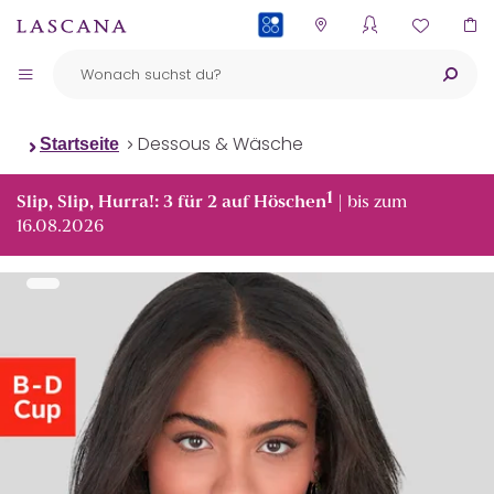
PAYBACK
Dessous & Wäsche
Startseite
1
Slip, Slip, Hurra!: 3 für 2 auf Höschen
| bis zum
16.08.2026