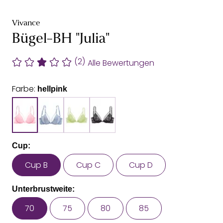
Vivance
Bügel-BH "Julia"
(2)
Alle Bewertungen
Farbe:
hellpink
Cup:
Cup B
Cup C
Cup D
Unterbrustweite:
70
75
80
85