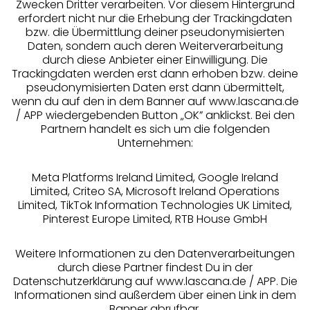
Zwecken Dritter verarbeiten. Vor diesem Hintergrund
erfordert nicht nur die Erhebung der Trackingdaten
Services
bzw. die Übermittlung deiner pseudonymisierten
Daten, sondern auch deren Weiterverarbeitung
durch diese Anbieter einer Einwilligung. Die
Beratung
Trackingdaten werden erst dann erhoben bzw. deine
pseudonymisierten Daten erst dann übermittelt,
Über uns
wenn du auf den in dem Banner auf www.lascana.de
/ APP wiedergebenden Button „OK” anklickst. Bei den
Partnern handelt es sich um die folgenden
Rechtliches
Unternehmen:
Meta Platforms Ireland Limited, Google Ireland
Limited, Criteo SA, Microsoft Ireland Operations
Limited, TikTok Information Technologies UK Limited,
Pinterest Europe Limited, RTB House GmbH
Alle Preise inkl. MwSt., zzgl.
Versandkosten
** Bonität vorausgesetzt, berechtigt zur Bonitätsprüfung
Weitere Informationen zu den Datenverarbeitungen
durch diese Partner findest Du in der
Datenschutzerklärung auf www.lascana.de / APP. Die
Informationen sind außerdem über einen Link in dem
Banner abrufbar.