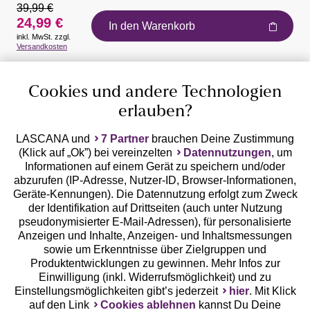
39,99 €
24,99 €
In den Warenkorb
inkl. MwSt. zzgl.
Auszeichnungen
Versandkosten
Cookies und andere Technologien
erlauben?
LASCANA und
7 Partner
brauchen Deine Zustimmung
(Klick auf „Ok”) bei vereinzelten
Datennutzungen
, um
Geprüfte Sicherheit
Informationen auf einem Gerät zu speichern und/oder
abzurufen (IP-Adresse, Nutzer-ID, Browser-Informationen,
Geräte-Kennungen). Die Datennutzung erfolgt zum Zweck
der Identifikation auf Drittseiten (auch unter Nutzung
pseudonymisierter E-Mail-Adressen), für personalisierte
Anzeigen und Inhalte, Anzeigen- und Inhaltsmessungen
Unsere Apps
sowie um Erkenntnisse über Zielgruppen und
Produktentwicklungen zu gewinnen. Mehr Infos zur
Einwilligung (inkl. Widerrufsmöglichkeit) und zu
Einstellungsmöglichkeiten gibt’s jederzeit
hier
. Mit Klick
auf den Link
Cookies ablehnen
kannst Du Deine