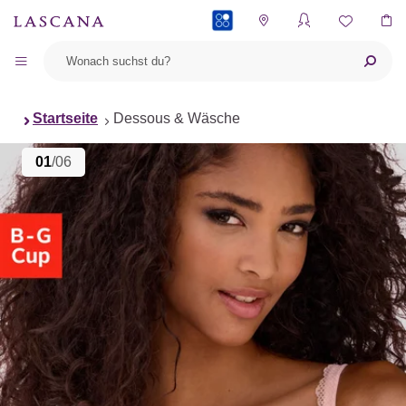
PAYBACK
Startseite
Dessous & Wäsche
01
/06