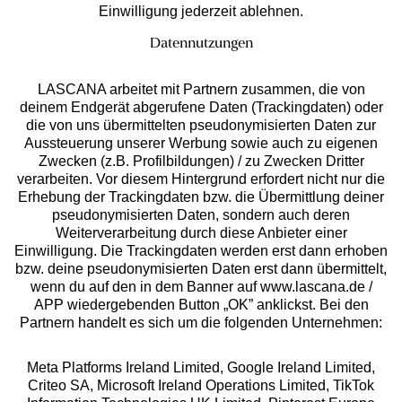
Einwilligung jederzeit ablehnen.
Datennutzungen
LASCANA arbeitet mit Partnern zusammen, die von
deinem Endgerät abgerufene Daten (Trackingdaten) oder
die von uns übermittelten pseudonymisierten Daten zur
Services
Aussteuerung unserer Werbung sowie auch zu eigenen
Zwecken (z.B. Profilbildungen) / zu Zwecken Dritter
Beratung
verarbeiten. Vor diesem Hintergrund erfordert nicht nur die
Erhebung der Trackingdaten bzw. die Übermittlung deiner
pseudonymisierten Daten, sondern auch deren
Über uns
Weiterverarbeitung durch diese Anbieter einer
Einwilligung. Die Trackingdaten werden erst dann erhoben
bzw. deine pseudonymisierten Daten erst dann übermittelt,
Rechtliches
wenn du auf den in dem Banner auf www.lascana.de /
APP wiedergebenden Button „OK” anklickst. Bei den
Partnern handelt es sich um die folgenden Unternehmen:
Meta Platforms Ireland Limited, Google Ireland Limited,
Criteo SA, Microsoft Ireland Operations Limited, TikTok
Alle Preise inkl. MwSt., zzgl.
Versandkosten