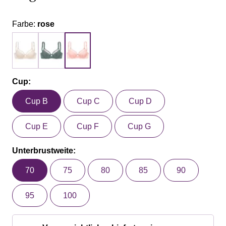
Farbe:
rose
Cup:
Cup B
Cup C
Cup D
Cup E
Cup F
Cup G
Unterbrustweite:
70
75
80
85
90
95
100