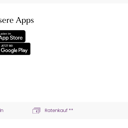
sere Apps
ln
Ratenkauf **