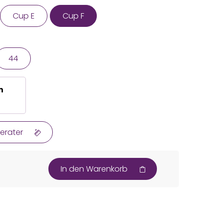
Cup E
Cup F
44
n
erater
In den Warenkorb