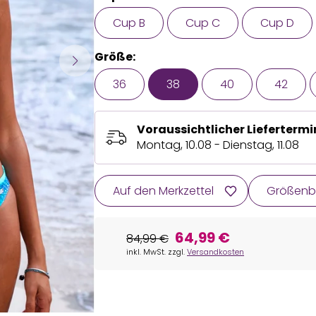
Cup B
Cup C
Cup D
Größe:
36
38
40
42
Voraussichtlicher Liefertermi
Montag, 10.08 - Dienstag, 11.08
Auf den Merkzettel
Größenb
64,99 €
84,99 €
inkl. MwSt. zzgl.
Versandkosten