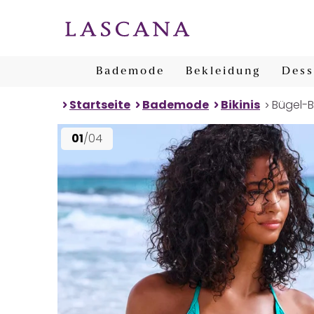
Bademode
Bekleidung
Dess
Startseite
Bademode
Bikinis
Bügel-Bi
01
/04