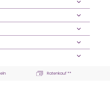
eln
Ratenkauf **