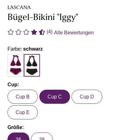
LASCANA
Bügel-Bikini "Iggy"
(4)
Alle Bewertungen
Farbe:
schwarz
Cup:
Cup B
Cup C
Cup D
Cup E
Größe:
36
38