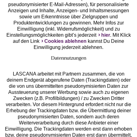
pseudonymisierter E-Mail-Adressen), für personalisierte
Anzeigen und Inhalte, Anzeigen- und Inhaltsmessungen
Unsere Apps
sowie um Erkenntnisse über Zielgruppen und
Produktentwicklungen zu gewinnen. Mehr Infos zur
Einwilligung (inkl. Widerrufsmöglichkeit) und zu
Einstellungsmöglichkeiten gibt’s jederzeit
hier
. Mit Klick
auf den Link
Cookies ablehnen
kannst Du Deine
Einwilligung jederzeit ablehnen.
Datennutzungen
LASCANA arbeitet mit Partnern zusammen, die von
deinem Endgerät abgerufene Daten (Trackingdaten) oder
die von uns übermittelten pseudonymisierten Daten zur
Services
Aussteuerung unserer Werbung sowie auch zu eigenen
Zwecken (z.B. Profilbildungen) / zu Zwecken Dritter
Beratung
verarbeiten. Vor diesem Hintergrund erfordert nicht nur die
Erhebung der Trackingdaten bzw. die Übermittlung deiner
pseudonymisierten Daten, sondern auch deren
Über uns
Weiterverarbeitung durch diese Anbieter einer
Einwilligung. Die Trackingdaten werden erst dann erhoben
bzw. deine pseudonymisierten Daten erst dann übermittelt,
Rechtliches