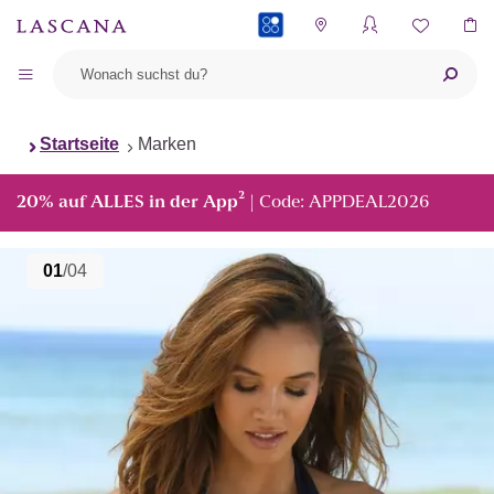
PAYBACK
Startseite
Marken
²
20% auf ALLES in der App
| Code: APPDEAL2026
01
/04