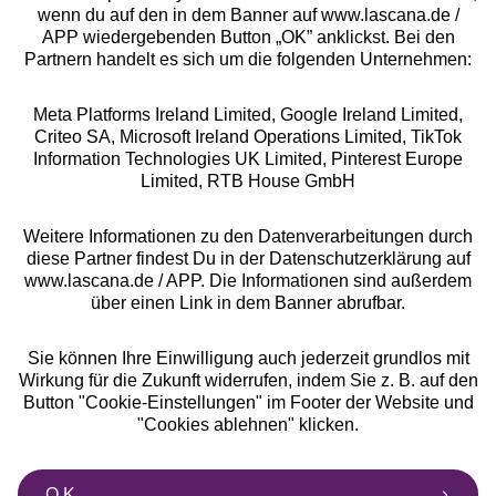
wenn du auf den in dem Banner auf www.lascana.de /
APP wiedergebenden Button „OK” anklickst. Bei den
Partnern handelt es sich um die folgenden Unternehmen:
Meta Platforms Ireland Limited, Google Ireland Limited,
Criteo SA, Microsoft Ireland Operations Limited, TikTok
Alle Preise inkl. MwSt., zzgl.
Versandkosten
Information Technologies UK Limited, Pinterest Europe
** Bonität vorausgesetzt, berechtigt zur Bonitätsprüfung
Limited, RTB House GmbH
Weitere Informationen zu den Datenverarbeitungen durch
diese Partner findest Du in der Datenschutzerklärung auf
www.lascana.de / APP. Die Informationen sind außerdem
über einen Link in dem Banner abrufbar.
Sie können Ihre Einwilligung auch jederzeit grundlos mit
Wirkung für die Zukunft widerrufen, indem Sie z. B. auf den
Button "Cookie-Einstellungen" im Footer der Website und
"Cookies ablehnen" klicken.
O.K.