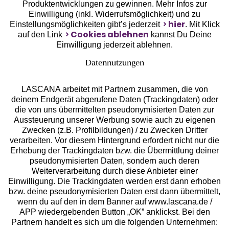
Unsere Apps
Produktentwicklungen zu gewinnen. Mehr Infos zur
Einwilligung (inkl. Widerrufsmöglichkeit) und zu
hier
Einstellungsmöglichkeiten gibt’s jederzeit
. Mit Klick
Cookies ablehnen
auf den Link
kannst Du Deine
Einwilligung jederzeit ablehnen.
Datennutzungen
LASCANA arbeitet mit Partnern zusammen, die von
deinem Endgerät abgerufene Daten (Trackingdaten) oder
die von uns übermittelten pseudonymisierten Daten zur
Aussteuerung unserer Werbung sowie auch zu eigenen
Services
Zwecken (z.B. Profilbildungen) / zu Zwecken Dritter
verarbeiten. Vor diesem Hintergrund erfordert nicht nur die
Beratung
Erhebung der Trackingdaten bzw. die Übermittlung deiner
pseudonymisierten Daten, sondern auch deren
Weiterverarbeitung durch diese Anbieter einer
Über uns
Einwilligung. Die Trackingdaten werden erst dann erhoben
bzw. deine pseudonymisierten Daten erst dann übermittelt,
wenn du auf den in dem Banner auf www.lascana.de /
Rechtliches
APP wiedergebenden Button „OK” anklickst. Bei den
Partnern handelt es sich um die folgenden Unternehmen: