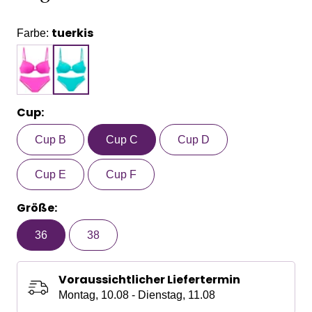
tuerkis
Farbe:
Cup:
Cup B
Cup C
Cup D
Cup E
Cup F
Größe:
36
38
Voraussichtlicher Liefertermin
Montag, 10.08 - Dienstag, 11.08