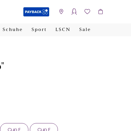
Schuhe
Sport
LSCN
Sale
PAYBACK
"
Cup E
Cup F