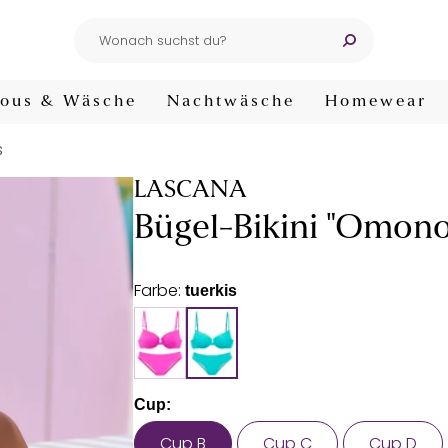
ous & Wäsche
Nachtwäsche
Homewear
s
LASCANA
Bügel-Bikini "Omono
Farbe:
tuerkis
Cup:
Cup B
Cup C
Cup D