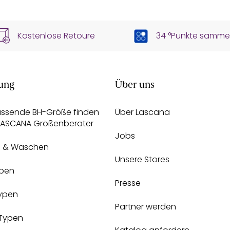
Kostenlose Retoure
34 °Punkte samme
ung
Über uns
assende BH-Größe finden
Über Lascana
 LASCANA Größenberater
Jobs
e & Waschen
Unsere Stores
pen
Presse
Typen
Partner werden
-Typen