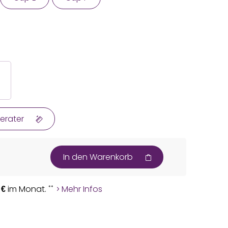
erater
In den Warenkorb
im Monat.
Mehr Infos
**
 €