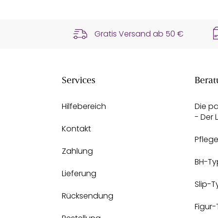
Gratis Versand ab
50 €
Services
Berat
Hilfebereich
Die p
- Der
Kontakt
Pfleg
Zahlung
BH-Ty
Lieferung
Slip-
Rücksendung
Figur