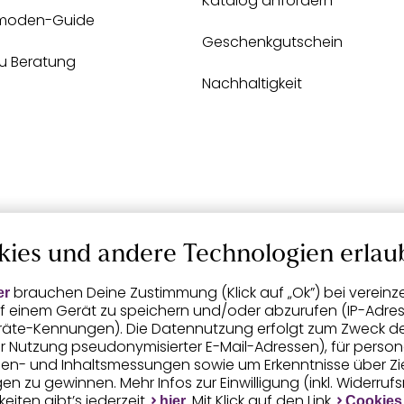
Katalog anfordern
moden-Guide
Geschenkgutschein
zu Beratung
Nachhaltigkeit
kies und andere Technologien erlau
brauchen Deine Zustimmung (Klick auf „Ok”) bei vereinz
er
f einem Gerät zu speichern und/oder abzurufen (IP-Adress
räte-Kennungen). Die Datennutzung erfolgt zum Zweck der 
er Nutzung pseudonymisierter E-Mail-Adressen), für person
igen- und Inhaltsmessungen sowie um Erkenntnisse über Z
n zu gewinnen. Mehr Infos zur Einwilligung (inkl. Widerruf
eiten gibt’s jederzeit
. Mit Klick auf den Link
hier
Cookies