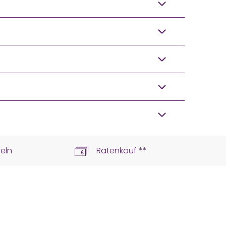
eln
Ratenkauf **