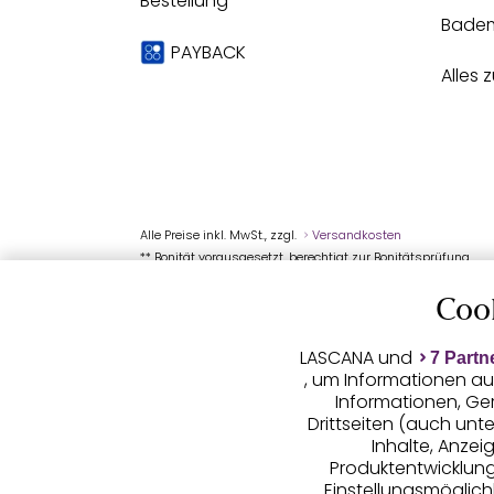
Bestellung
Bade
PAYBACK
Alles 
Alle Preise inkl. MwSt., zzgl.
Versandkosten
** Bonität vorausgesetzt, berechtigt zur Bonitätsprüfung
Coo
LASCANA und
7 Partn
, um Informationen au
Informationen, Ge
Drittseiten (auch unt
Inhalte, Anze
Produktentwicklunge
Einstellungsmöglichk