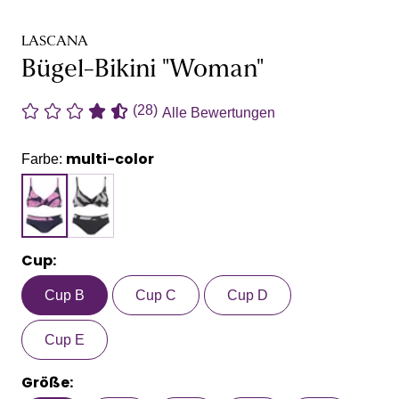
LASCANA
Bügel-Bikini "Woman"
(28)
Alle Bewertungen
multi-color
Farbe:
Cup:
Cup B
Cup C
Cup D
Cup E
Größe: