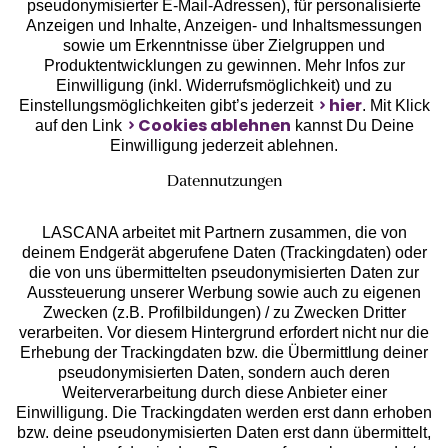
pseudonymisierter E-Mail-Adressen), für personalisierte
Anzeigen und Inhalte, Anzeigen- und Inhaltsmessungen
sowie um Erkenntnisse über Zielgruppen und
Unsere Apps
Produktentwicklungen zu gewinnen. Mehr Infos zur
Einwilligung (inkl. Widerrufsmöglichkeit) und zu
hier
Einstellungsmöglichkeiten gibt’s jederzeit
. Mit Klick
Cookies ablehnen
auf den Link
kannst Du Deine
Einwilligung jederzeit ablehnen.
Datennutzungen
LASCANA arbeitet mit Partnern zusammen, die von
deinem Endgerät abgerufene Daten (Trackingdaten) oder
die von uns übermittelten pseudonymisierten Daten zur
Aussteuerung unserer Werbung sowie auch zu eigenen
Services
Zwecken (z.B. Profilbildungen) / zu Zwecken Dritter
verarbeiten. Vor diesem Hintergrund erfordert nicht nur die
Beratung
Erhebung der Trackingdaten bzw. die Übermittlung deiner
pseudonymisierten Daten, sondern auch deren
Weiterverarbeitung durch diese Anbieter einer
Über uns
Einwilligung. Die Trackingdaten werden erst dann erhoben
bzw. deine pseudonymisierten Daten erst dann übermittelt,