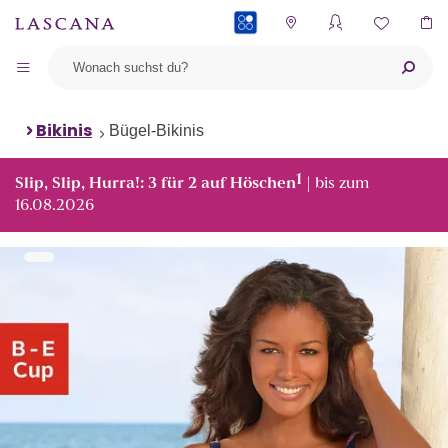
PAYBACK
Bikinis
Bügel-Bikinis
1
Slip, Slip, Hurra!: 3 für 2 auf Höschen
| bis zum
16.08.2026