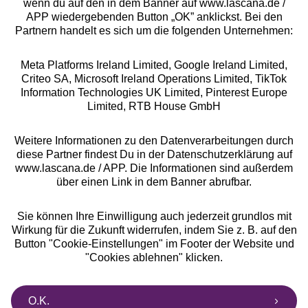
wenn du auf den in dem Banner auf www.lascana.de /
Rechtliches
APP wiedergebenden Button „OK” anklickst. Bei den
Partnern handelt es sich um die folgenden Unternehmen:
Meta Platforms Ireland Limited, Google Ireland Limited,
Criteo SA, Microsoft Ireland Operations Limited, TikTok
Information Technologies UK Limited, Pinterest Europe
Alle Preise inkl. MwSt., zzgl.
Versandkosten
Limited, RTB House GmbH
** Bonität vorausgesetzt, berechtigt zur Bonitätsprüfung
Weitere Informationen zu den Datenverarbeitungen durch
diese Partner findest Du in der Datenschutzerklärung auf
www.lascana.de / APP. Die Informationen sind außerdem
über einen Link in dem Banner abrufbar.
Sie können Ihre Einwilligung auch jederzeit grundlos mit
Wirkung für die Zukunft widerrufen, indem Sie z. B. auf den
Button "Cookie-Einstellungen" im Footer der Website und
"Cookies ablehnen" klicken.
O.K.