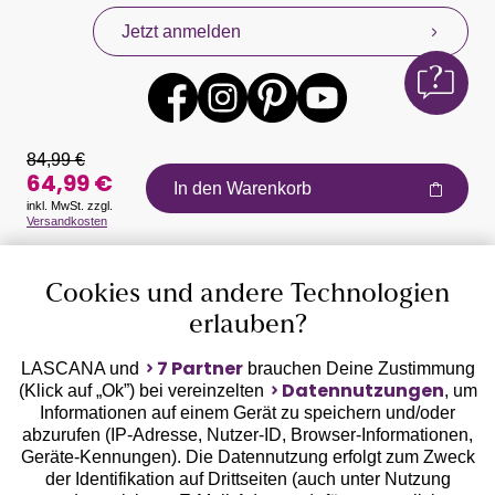
Jetzt anmelden
84,99 €
64,99 €
In den Warenkorb
inkl. MwSt. zzgl.
Versandkosten
Auszeichnungen
Cookies und andere Technologien
erlauben?
7 Partner
LASCANA und
brauchen Deine Zustimmung
Datennutzungen
(Klick auf „Ok”) bei vereinzelten
, um
Informationen auf einem Gerät zu speichern und/oder
Geprüfte Sicherheit
abzurufen (IP-Adresse, Nutzer-ID, Browser-Informationen,
Geräte-Kennungen). Die Datennutzung erfolgt zum Zweck
der Identifikation auf Drittseiten (auch unter Nutzung