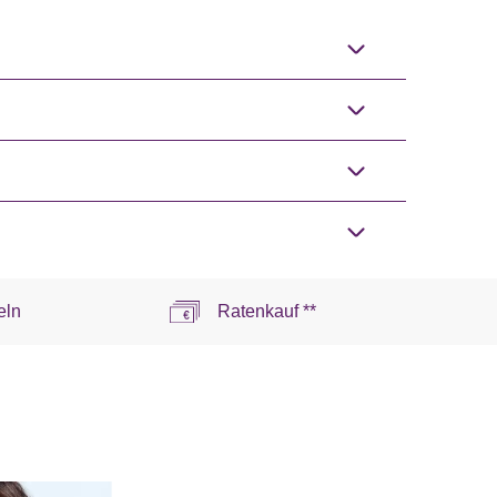
eln
Ratenkauf **