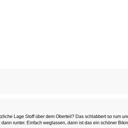
usätzliche Lage Stoff über dem Oberteil? Das schlabbert so rum 
Denke beim Schwimmen leiert das aus und hängt dann runter. Einfach weglassen, dann ist das ein schöner Bi