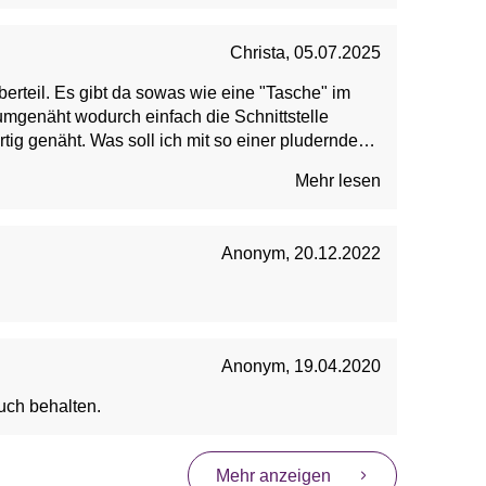
Christa
,
05.07.2025
rteil. Es gibt da sowas wie eine "Tasche" im
umgenäht wodurch einfach die Schnittstelle
tig genäht. Was soll ich mit so einer pludernden
 wenn es nicht Absicht war! Geht leider wieder
Mehr lesen
Anonym
,
20.12.2022
Anonym
,
19.04.2020
uch behalten.
Mehr anzeigen