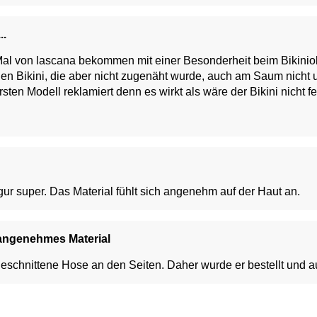
..
l von lascana bekommen mit einer Besonderheit beim Bikiniobe
hen Bikini, die aber nicht zugenäht wurde, auch am Saum nicht 
en Modell reklamiert denn es wirkt als wäre der Bikini nicht fer
die Designer mal was besseres, oder es wird genauer gearbeitet
Figur super. Das Material fühlt sich angenehm auf der Haut an.
 angenehmes Material
geschnittene Hose an den Seiten. Daher wurde er bestellt und a