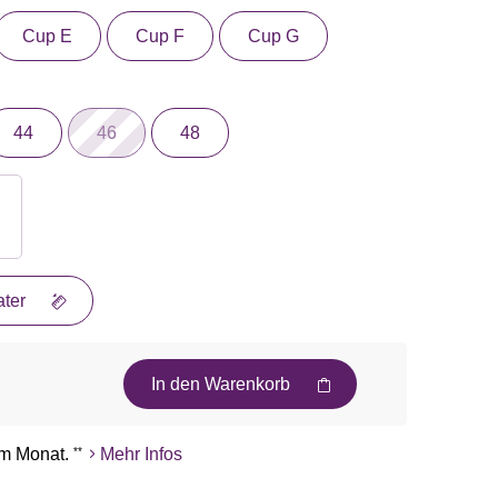
Cup E
Cup F
Cup G
44
46
48
ter
In den Warenkorb
m Monat.
**
Mehr Infos