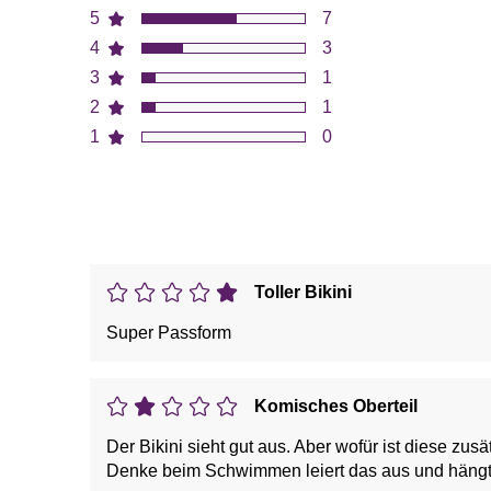
5
7
4
3
3
1
2
1
1
0
Toller Bikini
Super Passform
Komisches Oberteil
Der Bikini sieht gut aus. Aber wofür ist diese z