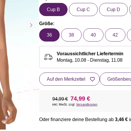
Cup B
Cup C
Cup D
Größe:
36
38
40
42
Voraussichtlicher Liefertermin
Montag, 10.08 - Dienstag, 11.08
Auf den Merkzettel
Größenbera
74,99 €
94,99 €
inkl. MwSt. zzgl.
Versandkosten
Oder finanziere deine Bestellung ab
3,46 €
i