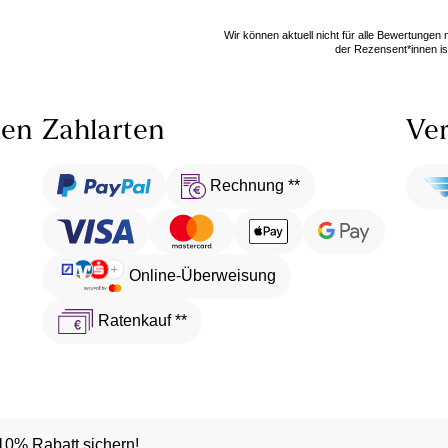
Wir können aktuell nicht für alle Bewertungen
der Rezensent*innen ist
len
Zahlarten
Ver
Rechnung **
Online-Überweisung
Ratenkauf **
10% Rabatt sichern!