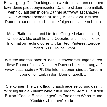
Einwilligung. Die Trackingdaten werden erst dann erhoben
bzw. deine pseudonymisierten Daten erst dann übermittelt,
Rechtliches
wenn du auf den in dem Banner auf www.lascana.de /
APP wiedergebenden Button „OK” anklickst. Bei den
Partnern handelt es sich um die folgenden Unternehmen:
Meta Platforms Ireland Limited, Google Ireland Limited,
Criteo SA, Microsoft Ireland Operations Limited, TikTok
Alle Preise inkl. MwSt., zzgl.
Versandkosten
Information Technologies UK Limited, Pinterest Europe
** Bonität vorausgesetzt, berechtigt zur Bonitätsprüfung
Limited, RTB House GmbH
Weitere Informationen zu den Datenverarbeitungen durch
diese Partner findest Du in der Datenschutzerklärung auf
www.lascana.de / APP. Die Informationen sind außerdem
über einen Link in dem Banner abrufbar.
Sie können Ihre Einwilligung auch jederzeit grundlos mit
Wirkung für die Zukunft widerrufen, indem Sie z. B. auf den
Button "Cookie-Einstellungen" im Footer der Website und
"Cookies ablehnen" klicken.