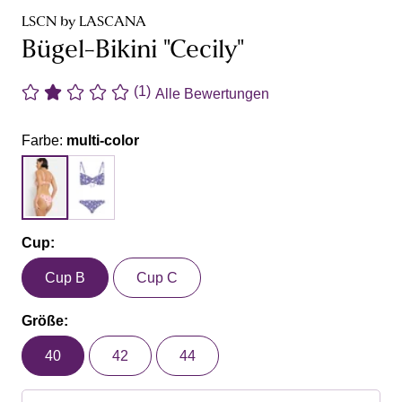
LSCN by LASCANA
Bügel-Bikini "Cecily"
(1)
Alle Bewertungen
Farbe:
multi-color
Cup:
Cup B
Cup C
Größe:
40
42
44