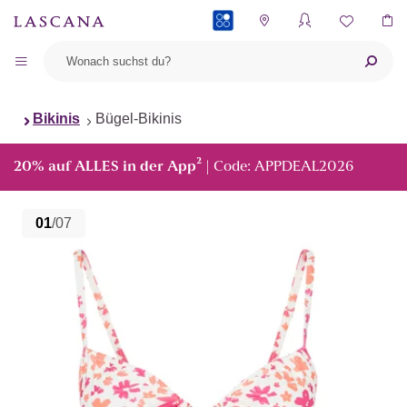
PAYBACK
Bikinis
Bügel-Bikinis
²
20% auf ALLES in der App
| Code: APPDEAL2026
01
/07