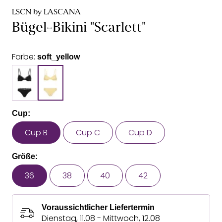
LSCN by LASCANA
Bügel-Bikini "Scarlett"
Farbe:
soft_yellow
Cup:
Cup B
Cup C
Cup D
Größe:
36
38
40
42
Voraussichtlicher Liefertermin
Dienstag, 11.08 - Mittwoch, 12.08