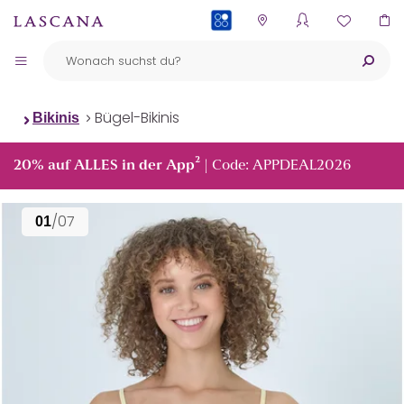
PAYBACK
Bügel-Bikinis
Bikinis
²
20% auf ALLES in der App
| Code: APPDEAL2026
/07
01