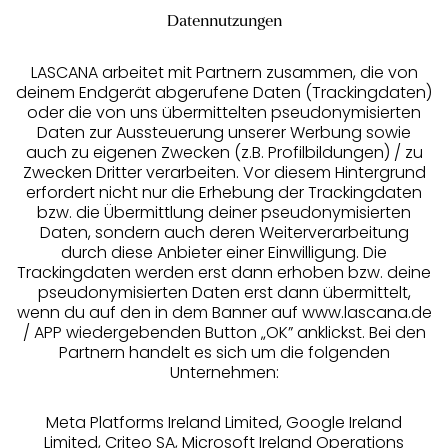
Datennutzungen
LASCANA arbeitet mit Partnern zusammen, die von
deinem Endgerät abgerufene Daten (Trackingdaten)
oder die von uns übermittelten pseudonymisierten
Daten zur Aussteuerung unserer Werbung sowie
auch zu eigenen Zwecken (z.B. Profilbildungen) / zu
Zwecken Dritter verarbeiten. Vor diesem Hintergrund
erfordert nicht nur die Erhebung der Trackingdaten
Services
bzw. die Übermittlung deiner pseudonymisierten
Daten, sondern auch deren Weiterverarbeitung
durch diese Anbieter einer Einwilligung. Die
Beratung
Trackingdaten werden erst dann erhoben bzw. deine
pseudonymisierten Daten erst dann übermittelt,
Über uns
wenn du auf den in dem Banner auf www.lascana.de
/ APP wiedergebenden Button „OK” anklickst. Bei den
Partnern handelt es sich um die folgenden
Rechtliches
Unternehmen:
Meta Platforms Ireland Limited, Google Ireland
Limited, Criteo SA, Microsoft Ireland Operations