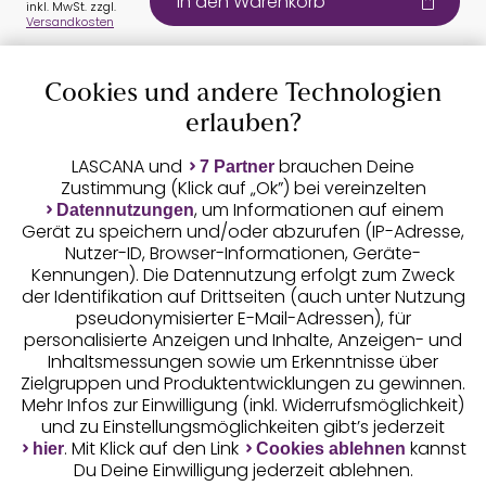
In den Warenkorb
inkl. MwSt. zzgl.
Versandkosten
Cookies und andere Technologien
Auszeichnungen
erlauben?
LASCANA und
brauchen Deine
7 Partner
Zustimmung (Klick auf „Ok”) bei vereinzelten
, um Informationen auf einem
Datennutzungen
Gerät zu speichern und/oder abzurufen (IP-Adresse,
Nutzer-ID, Browser-Informationen, Geräte-
Kennungen). Die Datennutzung erfolgt zum Zweck
der Identifikation auf Drittseiten (auch unter Nutzung
pseudonymisierter E-Mail-Adressen), für
Geprüfte Sicherheit
personalisierte Anzeigen und Inhalte, Anzeigen- und
Inhaltsmessungen sowie um Erkenntnisse über
Zielgruppen und Produktentwicklungen zu gewinnen.
Mehr Infos zur Einwilligung (inkl. Widerrufsmöglichkeit)
und zu Einstellungsmöglichkeiten gibt’s jederzeit
Unsere Apps
. Mit Klick auf den Link
kannst
hier
Cookies ablehnen
Du Deine Einwilligung jederzeit ablehnen.