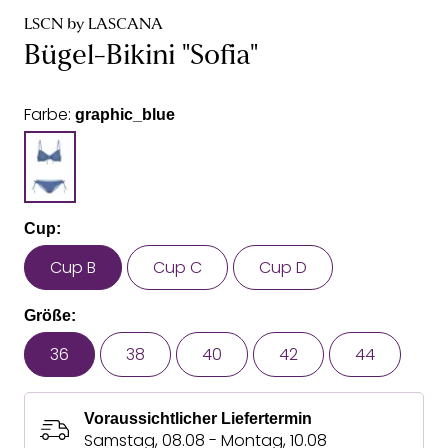
LSCN by LASCANA
Bügel-Bikini "Sofia"
Farbe:
graphic_blue
Cup:
Cup B
Cup C
Cup D
Größe:
36
38
40
42
44
Voraussichtlicher Liefertermin
Samstag, 08.08 - Montag, 10.08