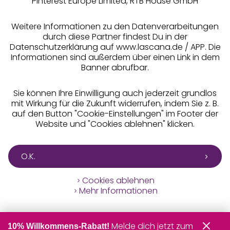
Pinterest Europe Limited, RTB House GmbH
Alle Preise inkl. MwSt., zzgl.
Versandkosten
** Bonität vorausgesetzt, berechtigt zur Bonitätsprüfung
Weitere Informationen zu den Datenverarbeitungen
durch diese Partner findest Du in der
Datenschutzerklärung auf www.lascana.de / APP. Die
Informationen sind außerdem über einen Link in dem
Banner abrufbar.
Sie können Ihre Einwilligung auch jederzeit grundlos
mit Wirkung für die Zukunft widerrufen, indem Sie z. B.
auf den Button "Cookie-Einstellungen" im Footer der
Website und "Cookies ablehnen" klicken.
O.K.
Cookies ablehnen
Mehr Informationen
Melde dich jetzt zum
10% Willkommens-Rabatt!