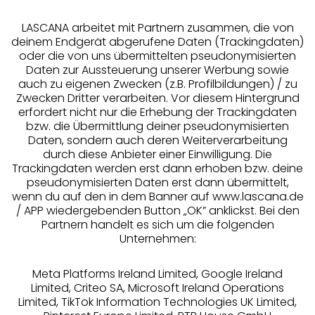
LASCANA arbeitet mit Partnern zusammen, die von
deinem Endgerät abgerufene Daten (Trackingdaten)
oder die von uns übermittelten pseudonymisierten
Daten zur Aussteuerung unserer Werbung sowie
auch zu eigenen Zwecken (z.B. Profilbildungen) / zu
Zwecken Dritter verarbeiten. Vor diesem Hintergrund
erfordert nicht nur die Erhebung der Trackingdaten
Services
bzw. die Übermittlung deiner pseudonymisierten
Daten, sondern auch deren Weiterverarbeitung
durch diese Anbieter einer Einwilligung. Die
Beratung
Trackingdaten werden erst dann erhoben bzw. deine
pseudonymisierten Daten erst dann übermittelt,
Über uns
wenn du auf den in dem Banner auf www.lascana.de
/ APP wiedergebenden Button „OK” anklickst. Bei den
Partnern handelt es sich um die folgenden
Rechtliches
Unternehmen:
Meta Platforms Ireland Limited, Google Ireland
Limited, Criteo SA, Microsoft Ireland Operations
Limited, TikTok Information Technologies UK Limited,