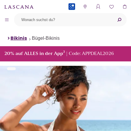
PAYBACK
Bikinis
Bügel-Bikinis
²
20% auf ALLES in der App
| Code: APPDEAL2026