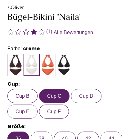
s.Oliver
Bügel-Bikini "Naila"
(1)
Alle Bewertungen
creme
Farbe:
Cup:
Cup B
Cup C
Cup D
Cup E
Cup F
Größe:
36
38
40
42
44