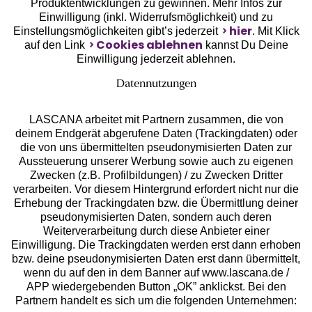
Unsere Apps
Produktentwicklungen zu gewinnen. Mehr Infos zur
Einwilligung (inkl. Widerrufsmöglichkeit) und zu
hier
Einstellungsmöglichkeiten gibt’s jederzeit
. Mit Klick
Cookies ablehnen
auf den Link
kannst Du Deine
Einwilligung jederzeit ablehnen.
Datennutzungen
LASCANA arbeitet mit Partnern zusammen, die von
deinem Endgerät abgerufene Daten (Trackingdaten) oder
die von uns übermittelten pseudonymisierten Daten zur
Aussteuerung unserer Werbung sowie auch zu eigenen
Services
Zwecken (z.B. Profilbildungen) / zu Zwecken Dritter
verarbeiten. Vor diesem Hintergrund erfordert nicht nur die
Beratung
Erhebung der Trackingdaten bzw. die Übermittlung deiner
pseudonymisierten Daten, sondern auch deren
Weiterverarbeitung durch diese Anbieter einer
Über uns
Einwilligung. Die Trackingdaten werden erst dann erhoben
bzw. deine pseudonymisierten Daten erst dann übermittelt,
wenn du auf den in dem Banner auf www.lascana.de /
Rechtliches
APP wiedergebenden Button „OK” anklickst. Bei den
Partnern handelt es sich um die folgenden Unternehmen: