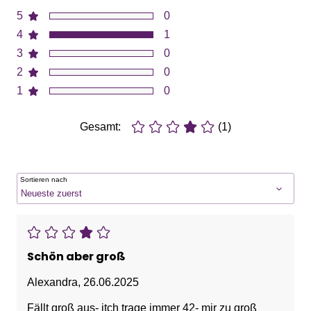
5
0
4
1
3
0
2
0
1
0
Gesamt:
(1)
Sortieren nach
Schön aber groß
Alexandra
,
26.06.2025
Fällt groß aus- itch trage immer 42- mir zu groß