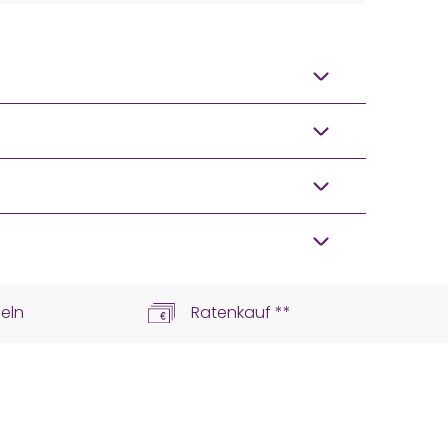
eln
Ratenkauf **