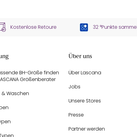
Kostenlose Retoure
32 °Punkte samme
ung
Über uns
assende BH-Größe finden
Über Lascana
 LASCANA Größenberater
Jobs
e & Waschen
Unsere Stores
pen
Presse
Typen
Partner werden
-Typen