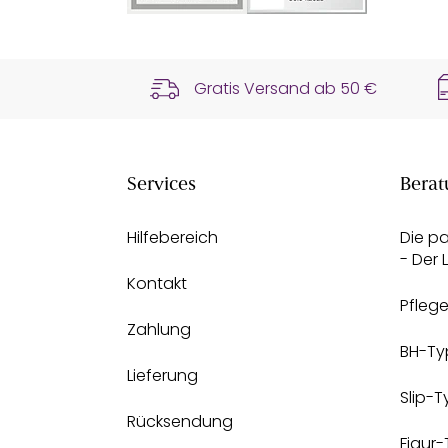
Gratis Versand ab
50 €
Services
Berat
Hilfebereich
Die p
- Der
Kontakt
Pfleg
Zahlung
BH-Ty
Lieferung
Slip-
Rücksendung
Figur