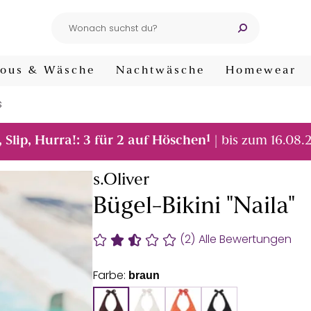
ous & Wäsche
Nachtwäsche
Homewear
s
1
, Slip, Hurra!: 3 für 2 auf Höschen
| bis zum 16.08.
s.Oliver
Bügel-Bikini "Naila"
(2)
Alle Bewertungen
Farbe:
braun