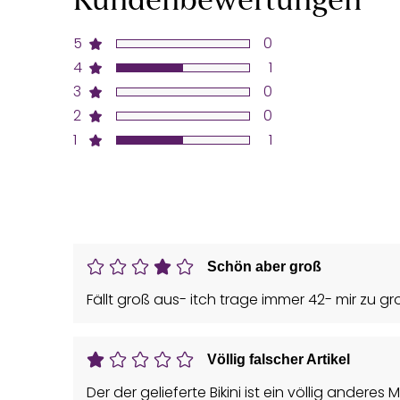
Kundenbewertungen
5
0
4
1
3
0
2
0
1
1
Schön aber groß
Fällt groß aus- itch trage immer 42- mir zu gr
Völlig falscher Artikel
Der der gelieferte Bikini ist ein völlig anderes