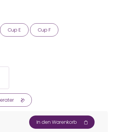
Cup E
Cup F
erater
In den Warenkorb