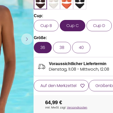
Cup:
Cup B
Cup C
Cup D
Größe:
36
38
40
Voraussichtlicher Liefertermin
Dienstag, 11.08 - Mittwoch, 12.08
Auf den Merkzettel
Größenb
64,99 €
inkl. MwSt. zzgl.
Versandkosten