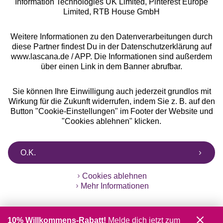
Information Technologies UK Limited, Pinterest Europe
** Bonität vorausgesetzt, berechtigt zur Bonitätsprüfung
Limited, RTB House GmbH
Weitere Informationen zu den Datenverarbeitungen durch
diese Partner findest Du in der Datenschutzerklärung auf
www.lascana.de / APP. Die Informationen sind außerdem
über einen Link in dem Banner abrufbar.
Sie können Ihre Einwilligung auch jederzeit grundlos mit
Wirkung für die Zukunft widerrufen, indem Sie z. B. auf den
Button "Cookie-Einstellungen" im Footer der Website und
"Cookies ablehnen" klicken.
O.K.
Cookies ablehnen
Mehr Informationen
10% Willkommens-Rabatt!
Melde dich jetzt zum