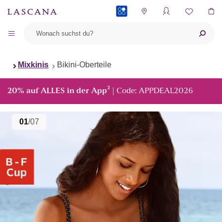
PAYBACK
Mixkinis
Bikini-Oberteile
²
20% auf ALLES in der App
| Code: APPDEAL2026
01
/07