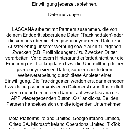
Einwilligung jederzeit ablehnen.
Datennutzungen
LASCANA arbeitet mit Partnern zusammen, die von
deinem Endgerät abgerufene Daten (Trackingdaten) oder
die von uns übermittelten pseudonymisierten Daten zur
Services
Aussteuerung unserer Werbung sowie auch zu eigenen
Zwecken (z.B. Profilbildungen) / zu Zwecken Dritter
Beratung
verarbeiten. Vor diesem Hintergrund erfordert nicht nur die
Erhebung der Trackingdaten bzw. die Übermittlung deiner
pseudonymisierten Daten, sondern auch deren
Über uns
Weiterverarbeitung durch diese Anbieter einer
Einwilligung. Die Trackingdaten werden erst dann erhoben
bzw. deine pseudonymisierten Daten erst dann übermittelt,
Rechtliches
wenn du auf den in dem Banner auf www.lascana.de /
APP wiedergebenden Button „OK” anklickst. Bei den
Partnern handelt es sich um die folgenden Unternehmen:
Meta Platforms Ireland Limited, Google Ireland Limited,
Criteo SA, Microsoft Ireland Operations Limited, TikTok
Alle Preise inkl. MwSt., zzgl.
Versandkosten