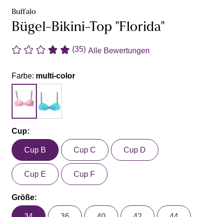
Buffalo
Bügel-Bikini-Top "Florida"
(35)
Alle Bewertungen
Farbe:
multi-color
Cup:
Cup B
Cup C
Cup D
Cup E
Cup F
Größe:
34
36
40
42
44