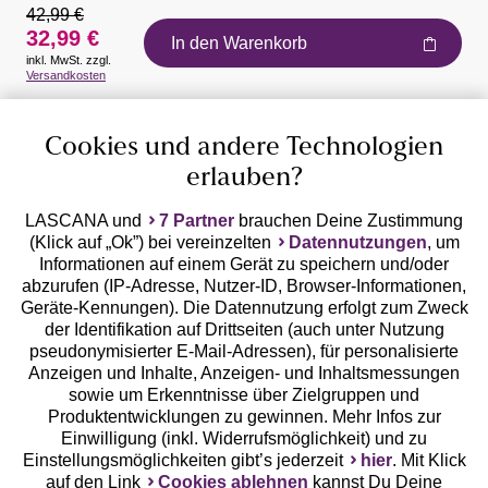
42,99 €
32,99 €
In den Warenkorb
inkl. MwSt. zzgl.
Auszeichnungen
Versandkosten
Cookies und andere Technologien
erlauben?
LASCANA und
7 Partner
brauchen Deine Zustimmung
(Klick auf „Ok”) bei vereinzelten
Datennutzungen
, um
Geprüfte Sicherheit
Informationen auf einem Gerät zu speichern und/oder
abzurufen (IP-Adresse, Nutzer-ID, Browser-Informationen,
Geräte-Kennungen). Die Datennutzung erfolgt zum Zweck
der Identifikation auf Drittseiten (auch unter Nutzung
pseudonymisierter E-Mail-Adressen), für personalisierte
Anzeigen und Inhalte, Anzeigen- und Inhaltsmessungen
Unsere Apps
sowie um Erkenntnisse über Zielgruppen und
Produktentwicklungen zu gewinnen. Mehr Infos zur
Einwilligung (inkl. Widerrufsmöglichkeit) und zu
Einstellungsmöglichkeiten gibt’s jederzeit
hier
. Mit Klick
auf den Link
Cookies ablehnen
kannst Du Deine