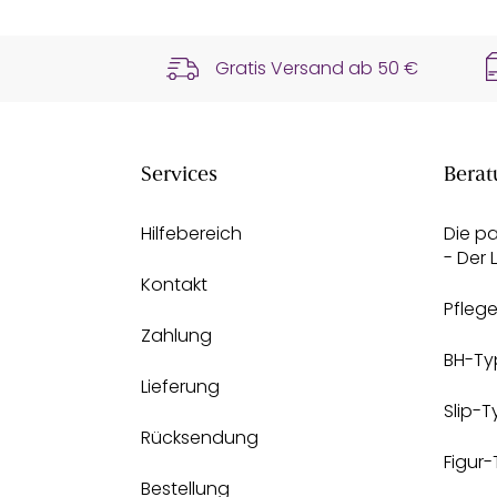
Gratis Versand ab
50 €
Services
Berat
Hilfebereich
Die p
- Der
Kontakt
Pfleg
Zahlung
BH-Ty
Lieferung
Slip-
Rücksendung
Figur
Bestellung