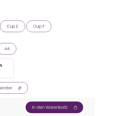
Cup E
Cup F
44
n
erater
In den Warenkorb