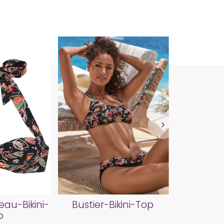
Biki
au-Bikini-
Bustier-Bikini-Top
p