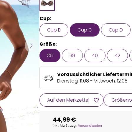
Cup:
Cup B
Cup C
Cup D
Größe:
36
38
40
42
Voraussichtlicher Liefertermi
Dienstag, 11.08 - Mittwoch, 12.08
Auf den Merkzettel
Größenb
44,99 €
inkl. MwSt. zzgl.
Versandkosten