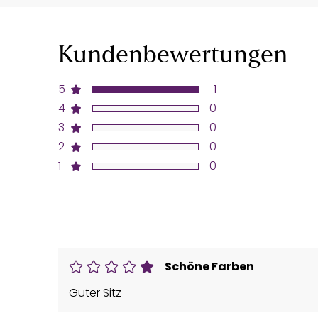
Kundenbewertungen
5
1
4
0
3
0
2
0
1
0
Schöne Farben
Guter Sitz