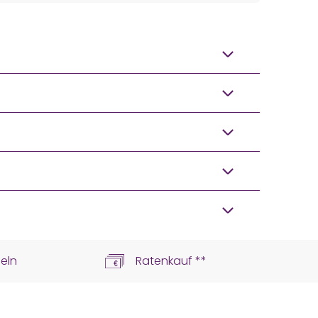
eln
Ratenkauf **