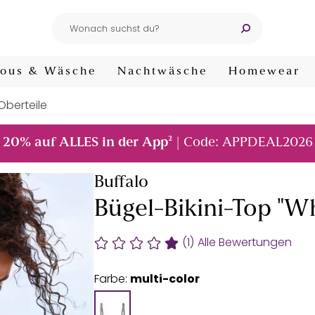
ous & Wäsche
Nachtwäsche
Homewear
-Oberteile
²
20% auf ALLES in der App
| Code: APPDEAL2026
Buffalo
Bügel-Bikini-Top "W
(1)
Alle Bewertungen
Farbe:
multi-color