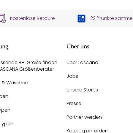
Kostenlose Retoure
22 °Punkte samme
ung
Über uns
assende BH-Größe finden
Über Lascana
 LASCANA Größenberater
Jobs
e & Waschen
Unsere Stores
pen
Presse
Typen
Partner werden
-Typen
Katalog anfordern