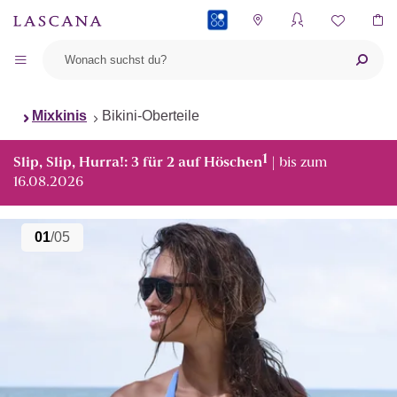
PAYBACK
Mixkinis
Bikini-Oberteile
1
Slip, Slip, Hurra!: 3 für 2 auf Höschen
| bis zum
16.08.2026
01
/05