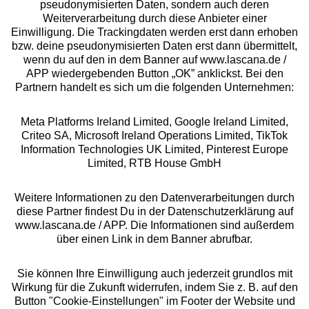
pseudonymisierten Daten, sondern auch deren
Über uns
Weiterverarbeitung durch diese Anbieter einer
Einwilligung. Die Trackingdaten werden erst dann erhoben
bzw. deine pseudonymisierten Daten erst dann übermittelt,
Rechtliches
wenn du auf den in dem Banner auf www.lascana.de /
APP wiedergebenden Button „OK” anklickst. Bei den
Partnern handelt es sich um die folgenden Unternehmen:
Meta Platforms Ireland Limited, Google Ireland Limited,
Criteo SA, Microsoft Ireland Operations Limited, TikTok
Alle Preise inkl. MwSt., zzgl.
Versandkosten
Information Technologies UK Limited, Pinterest Europe
** Bonität vorausgesetzt, berechtigt zur Bonitätsprüfung
Limited, RTB House GmbH
Weitere Informationen zu den Datenverarbeitungen durch
diese Partner findest Du in der Datenschutzerklärung auf
www.lascana.de / APP. Die Informationen sind außerdem
über einen Link in dem Banner abrufbar.
Sie können Ihre Einwilligung auch jederzeit grundlos mit
Wirkung für die Zukunft widerrufen, indem Sie z. B. auf den
Button "Cookie-Einstellungen" im Footer der Website und