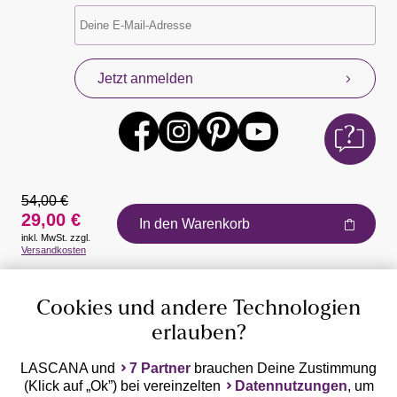
Jetzt anmelden
54,00 €
29,00 €
In den Warenkorb
inkl. MwSt. zzgl.
Auszeichnungen
Versandkosten
Cookies und andere Technologien
erlauben?
LASCANA und
7 Partner
brauchen Deine Zustimmung
(Klick auf „Ok”) bei vereinzelten
Datennutzungen
, um