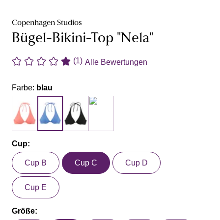
Copenhagen Studios
Bügel-Bikini-Top "Nela"
(1)
Alle Bewertungen
Farbe:
blau
Cup:
Cup B
Cup C
Cup D
Cup E
Größe: