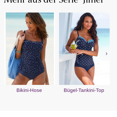
Mehr aus der Serie "Jimer"
Bikini-Hose
Bügel-Tankini-Top
B