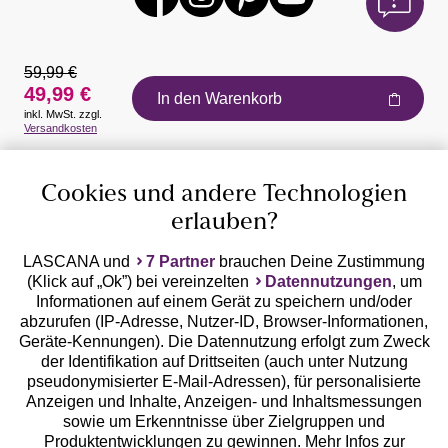
59,99 €
49,99 €
In den Warenkorb
inkl. MwSt. zzgl.
Auszeichnungen
Versandkosten
Cookies und andere Technologien
erlauben?
LASCANA und
7 Partner
brauchen Deine Zustimmung
(Klick auf „Ok”) bei vereinzelten
Datennutzungen
, um
Geprüfte Sicherheit
Informationen auf einem Gerät zu speichern und/oder
abzurufen (IP-Adresse, Nutzer-ID, Browser-Informationen,
Geräte-Kennungen). Die Datennutzung erfolgt zum Zweck
der Identifikation auf Drittseiten (auch unter Nutzung
pseudonymisierter E-Mail-Adressen), für personalisierte
Anzeigen und Inhalte, Anzeigen- und Inhaltsmessungen
Unsere Apps
sowie um Erkenntnisse über Zielgruppen und
Produktentwicklungen zu gewinnen. Mehr Infos zur