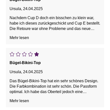
Ursula
,
24.04.2025
Nachdem Cup D doch ein bisschen zu klein war,
habe ich dieses zurückgeschickt und Cup E bestellt.
Die Retoure war ohne Probleme und das neue
Oberteil wurde sehr schnell geliefert. Ich bin sehr
Mehr lesen
zufrieden und kann die Bikinis wirklich sehr
empfehlen. Lieferung erfolgt schnell und Retouren
sind einfach und problemlos. Auch die
Rückerstattung.
Bügel-Bikini-Top
Ursula
,
24.04.2025
Das Bügel-Bikini-Top hat ein sehr schönes Design.
Die Farbkombination ist sehr schön. Die Passform
optimal. Ich habe das Oberteil jedoch eine
Körbchengröße größer genommen. Die
Mehr lesen
Rücksendung war ohne Probleme mit dem
Retoureschein. Würde ich jederzeit wieder kaufen.