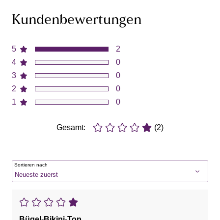
Kundenbewertungen
5
2
4
0
3
0
2
0
1
0
Gesamt:
(2)
Sortieren nach
Bügel-Bikini-Top