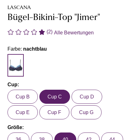
LASCANA
Bügel-Bikini-Top "Jimer"
(2)
Alle Bewertungen
Farbe:
nachtblau
Cup:
Cup B
Cup C
Cup D
Cup E
Cup F
Cup G
Größe:
36
38
40
42
44