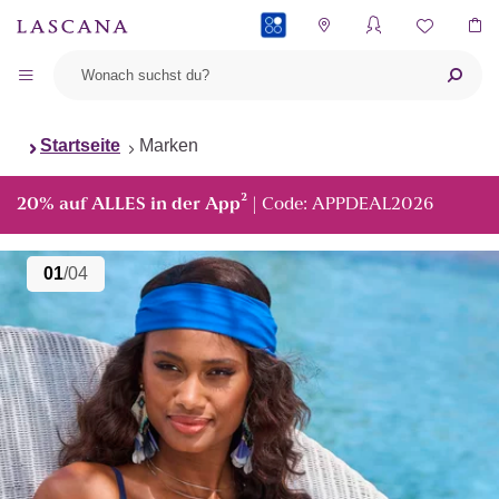
PAYBACK
Startseite
Marken
²
20% auf ALLES in der App
| Code: APPDEAL2026
01
/04