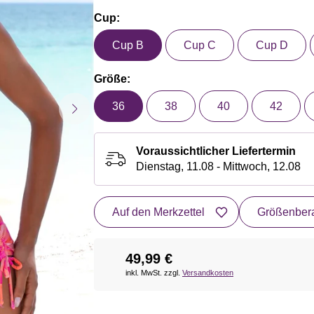
Cup:
Cup B
Cup C
Cup D
Größe:
36
38
40
42
Voraussichtlicher Liefertermin
Dienstag, 11.08 - Mittwoch, 12.08
Auf den Merkzettel
Größenbera
49,99 €
inkl. MwSt. zzgl.
Versandkosten