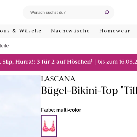
ous & Wäsche
Nachtwäsche
Homewear
teile
1
, Slip, Hurra!: 3 für 2 auf Höschen
| bis zum 16.08.
LASCANA
Bügel-Bikini-Top "Til
Farbe:
multi-color