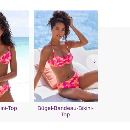
Push-Up
ini-Top
Bügel-Bandeau-Bikini-
Top