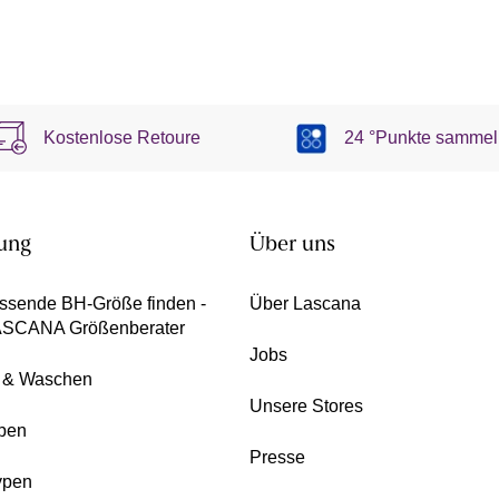
Kostenlose Retoure
24 °Punkte sammel
ung
Über uns
ssende BH-Größe finden -
Über Lascana
ASCANA Größenberater
Jobs
e & Waschen
Unsere Stores
pen
Presse
ypen