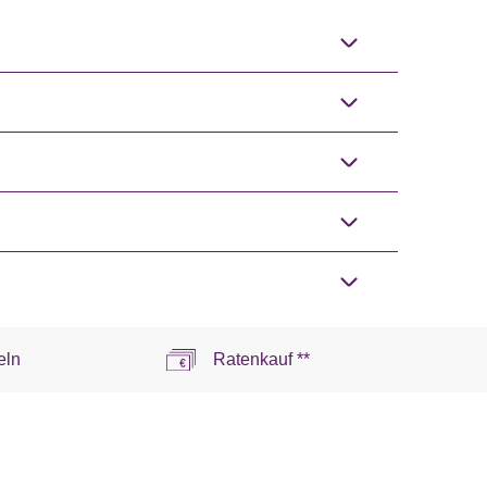
eln
Ratenkauf **