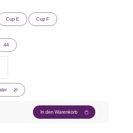
Cup E
Cup F
44
ter
In den Warenkorb