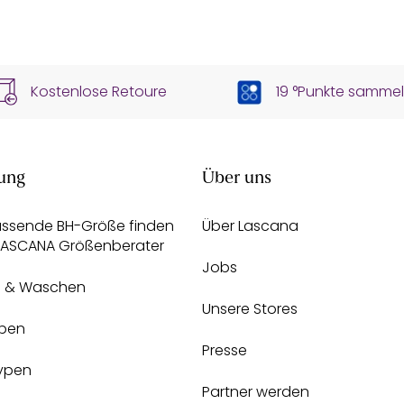
Kostenlose Retoure
19 °Punkte samme
ung
Über uns
assende BH-Größe finden
Über Lascana
 LASCANA Größenberater
Jobs
e & Waschen
Unsere Stores
pen
Presse
Typen
Partner werden