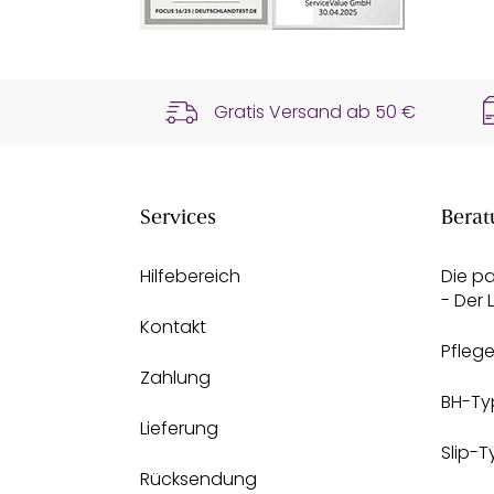
Gratis Versand ab
50 €
Services
Berat
Hilfebereich
Die p
- Der
Kontakt
Pfleg
Zahlung
BH-Ty
Lieferung
Slip-
Rücksendung