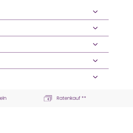
eln
Ratenkauf **