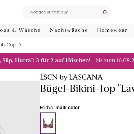
ous & Wäsche
Nachtwäsche
Homewear
s ab Cup D
1
, Slip, Hurra!: 3 für 2 auf Höschen
| bis zum 16.08.
LSCN by LASCANA
Bügel-Bikini-Top "Lav
Farbe:
multi-color