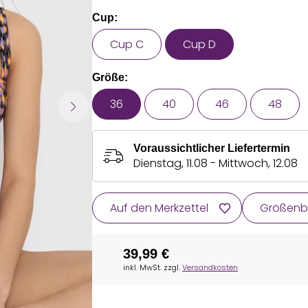
Cup:
Cup C
Cup D
Größe:
36
40
46
48
Voraussichtlicher Liefertermin
Dienstag, 11.08 - Mittwoch, 12.08
Auf den Merkzettel
Größenb
39,99 €
inkl. MwSt. zzgl.
Versandkosten