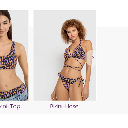
Biki
kini-Top
Bikini-Hose