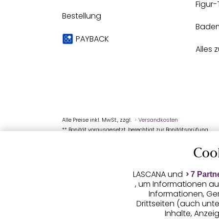
Figur
Bestellung
Bade
PAYBACK
Alles 
Alle Preise inkl. MwSt., zzgl.
Versandkosten
** Bonität vorausgesetzt, berechtigt zur Bonitätsprüfung
Coo
LASCANA und
7 Partn
, um Informationen au
Informationen, Ge
Drittseiten (auch unt
Inhalte, Anze