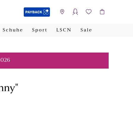
Schuhe
Sport
LSCN
Sale
PAYBACK
2026
nny"