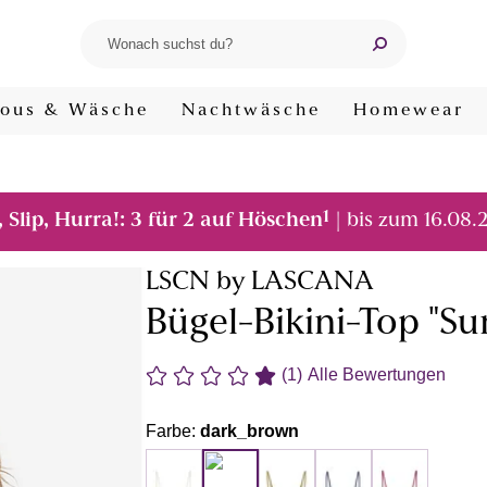
ous & Wäsche
Nachtwäsche
Homewear
1
, Slip, Hurra!: 3 für 2 auf Höschen
| bis zum 16.08.
LSCN by LASCANA
Bügel-Bikini-Top "Su
(1)
Alle Bewertungen
Farbe:
dark_brown