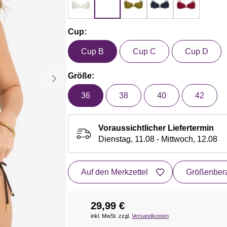
Cup:
Cup B
Cup C
Cup D
Größe:
36
38
40
42
Voraussichtlicher Liefertermin
Dienstag, 11.08 - Mittwoch, 12.08
Auf den Merkzettel
Größenbera
29,99 €
inkl. MwSt. zzgl.
Versandkosten