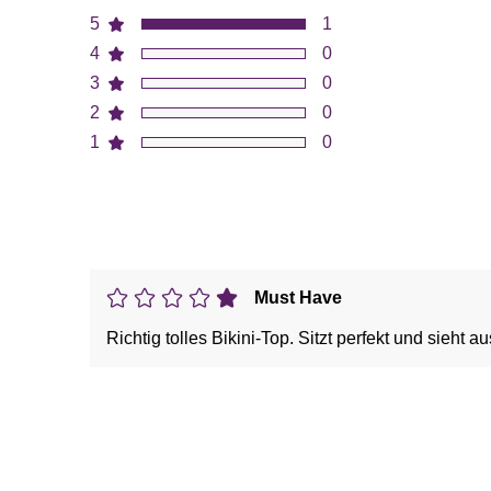
5
1
4
0
3
0
2
0
1
0
Must Have
Richtig tolles Bikini-Top. Sitzt perfekt und sieht au