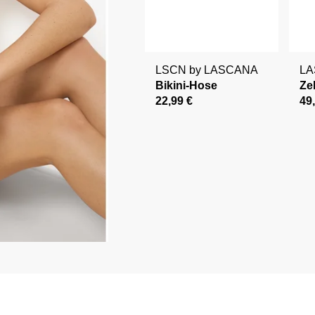
LSCN by LASCANA
L
Bikini-Hose
Ze
22,99 €
49