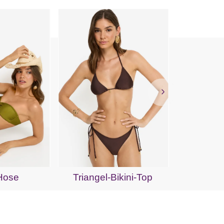
Bik
-Hose
Triangel-Bikini-Top