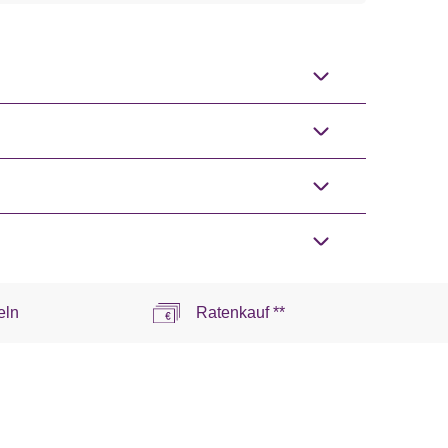
eln
Ratenkauf **