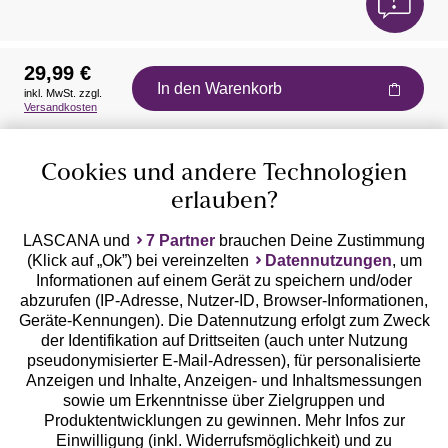
29,99 €
In den Warenkorb
inkl. MwSt. zzgl.
Auszeichnungen
Versandkosten
Cookies und andere Technologien
erlauben?
LASCANA und
7 Partner
brauchen Deine Zustimmung
(Klick auf „Ok”) bei vereinzelten
Datennutzungen
, um
Geprüfte Sicherheit
Informationen auf einem Gerät zu speichern und/oder
abzurufen (IP-Adresse, Nutzer-ID, Browser-Informationen,
Geräte-Kennungen). Die Datennutzung erfolgt zum Zweck
der Identifikation auf Drittseiten (auch unter Nutzung
pseudonymisierter E-Mail-Adressen), für personalisierte
Anzeigen und Inhalte, Anzeigen- und Inhaltsmessungen
Unsere Apps
sowie um Erkenntnisse über Zielgruppen und
Produktentwicklungen zu gewinnen. Mehr Infos zur
Einwilligung (inkl. Widerrufsmöglichkeit) und zu