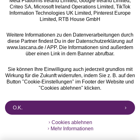
Meta Platforms Ireland Limited, Google Ireland Limited,
Criteo SA, Microsoft Ireland Operations Limited, TikTok
Alle Preise inkl. MwSt., zzgl.
Versandkosten
Information Technologies UK Limited, Pinterest Europe
** Bonität vorausgesetzt, berechtigt zur Bonitätsprüfung
Limited, RTB House GmbH
Weitere Informationen zu den Datenverarbeitungen durch
diese Partner findest Du in der Datenschutzerklärung auf
www.lascana.de / APP. Die Informationen sind außerdem
über einen Link in dem Banner abrufbar.
Sie können Ihre Einwilligung auch jederzeit grundlos mit
Wirkung für die Zukunft widerrufen, indem Sie z. B. auf den
Button "Cookie-Einstellungen" im Footer der Website und
"Cookies ablehnen" klicken.
O.K.
Cookies ablehnen
Mehr Informationen