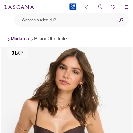
PAYBACK
Mixkinis
Bikini-Oberteile
01
/07