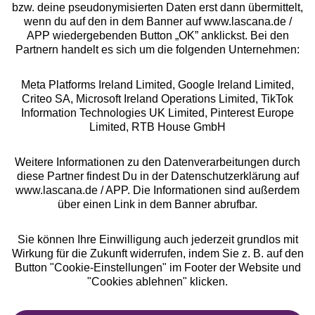
bzw. deine pseudonymisierten Daten erst dann übermittelt,
Rechtliches
wenn du auf den in dem Banner auf www.lascana.de /
APP wiedergebenden Button „OK” anklickst. Bei den
Partnern handelt es sich um die folgenden Unternehmen:
Meta Platforms Ireland Limited, Google Ireland Limited,
Criteo SA, Microsoft Ireland Operations Limited, TikTok
Alle Preise inkl. MwSt., zzgl.
Versandkosten
Information Technologies UK Limited, Pinterest Europe
** Bonität vorausgesetzt, berechtigt zur Bonitätsprüfung
Limited, RTB House GmbH
Weitere Informationen zu den Datenverarbeitungen durch
diese Partner findest Du in der Datenschutzerklärung auf
www.lascana.de / APP. Die Informationen sind außerdem
über einen Link in dem Banner abrufbar.
Sie können Ihre Einwilligung auch jederzeit grundlos mit
Wirkung für die Zukunft widerrufen, indem Sie z. B. auf den
Button "Cookie-Einstellungen" im Footer der Website und
"Cookies ablehnen" klicken.