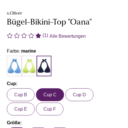
s.Oliver
Bügel-Bikini-Top "Oana"
(1)
Alle Bewertungen
Farbe:
marine
Cup:
Cup B
Cup C
Cup D
Cup E
Cup F
Größe: