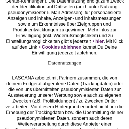
Geräte-Kennungen). Die Datennutzung erfolgt zum Zweck
der Identifikation auf Drittseiten (auch unter Nutzung
pseudonymisierter E-Mail-Adressen), für personalisierte
Anzeigen und Inhalte, Anzeigen- und Inhaltsmessungen
Unsere Apps
sowie um Erkenntnisse über Zielgruppen und
Produktentwicklungen zu gewinnen. Mehr Infos zur
Einwilligung (inkl. Widerrufsmöglichkeit) und zu
Einstellungsmöglichkeiten gibt’s jederzeit
hier
. Mit Klick
auf den Link
Cookies ablehnen
kannst Du Deine
Einwilligung jederzeit ablehnen.
Datennutzungen
LASCANA arbeitet mit Partnern zusammen, die von
deinem Endgerät abgerufene Daten (Trackingdaten) oder
die von uns übermittelten pseudonymisierten Daten zur
Services
Aussteuerung unserer Werbung sowie auch zu eigenen
Zwecken (z.B. Profilbildungen) / zu Zwecken Dritter
Beratung
verarbeiten. Vor diesem Hintergrund erfordert nicht nur die
Erhebung der Trackingdaten bzw. die Übermittlung deiner
pseudonymisierten Daten, sondern auch deren
Über uns
Weiterverarbeitung durch diese Anbieter einer