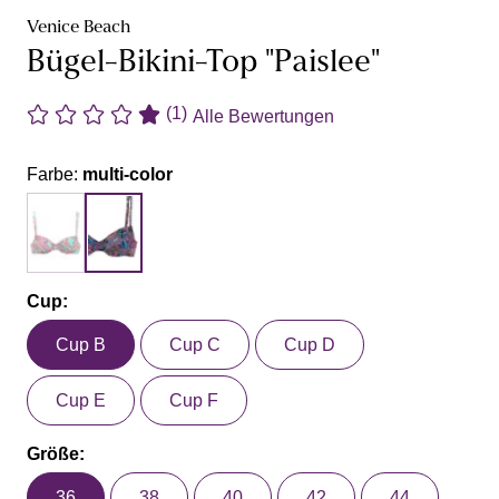
Venice Beach
Bügel-Bikini-Top "Paislee"
(1)
Alle Bewertungen
Farbe:
multi-color
Cup:
Cup B
Cup C
Cup D
Cup E
Cup F
Größe:
36
38
40
42
44