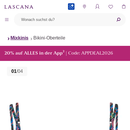
PAYBACK
Mixkinis
Bikini-Oberteile
²
20% auf ALLES in der App
| Code: APPDEAL2026
01
/04