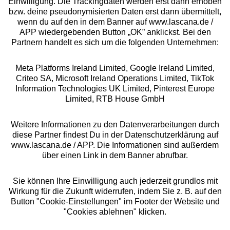
Einwilligung. Die Trackingdaten werden erst dann erhoben
bzw. deine pseudonymisierten Daten erst dann übermittelt,
Rechtliches
wenn du auf den in dem Banner auf www.lascana.de /
APP wiedergebenden Button „OK” anklickst. Bei den
Partnern handelt es sich um die folgenden Unternehmen:
Meta Platforms Ireland Limited, Google Ireland Limited,
Criteo SA, Microsoft Ireland Operations Limited, TikTok
Alle Preise inkl. MwSt., zzgl.
Versandkosten
Information Technologies UK Limited, Pinterest Europe
** Bonität vorausgesetzt, berechtigt zur Bonitätsprüfung
Limited, RTB House GmbH
Weitere Informationen zu den Datenverarbeitungen durch
diese Partner findest Du in der Datenschutzerklärung auf
www.lascana.de / APP. Die Informationen sind außerdem
über einen Link in dem Banner abrufbar.
Sie können Ihre Einwilligung auch jederzeit grundlos mit
Wirkung für die Zukunft widerrufen, indem Sie z. B. auf den
Button "Cookie-Einstellungen" im Footer der Website und
"Cookies ablehnen" klicken.