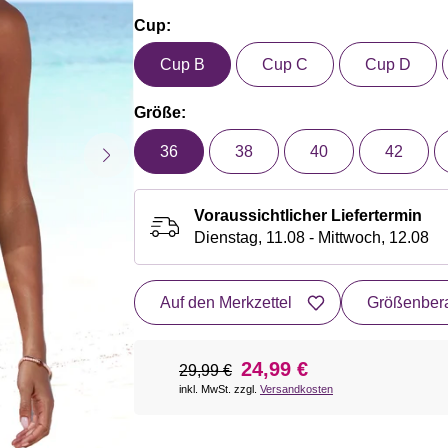
Cup:
Cup B
Cup C
Cup D
Größe:
36
38
40
42
Voraussichtlicher Liefertermin
Dienstag, 11.08 - Mittwoch, 12.08
Auf den Merkzettel
Größenbera
24,99 €
29,99 €
inkl. MwSt. zzgl.
Versandkosten