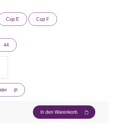
Cup E
Cup F
44
ter
In den Warenkorb