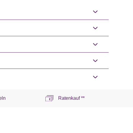
eln
Ratenkauf **