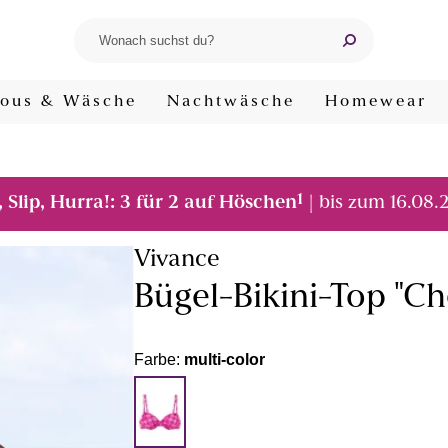
ous & Wäsche
Nachtwäsche
Homewear
1
, Slip, Hurra!: 3 für 2 auf Höschen
| bis zum 16.08.
Vivance
Bügel-Bikini-Top "Ch
Farbe:
multi-color