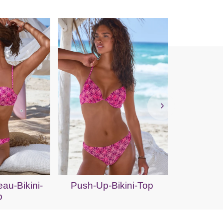
Bik
au-Bikini-
Push-Up-Bikini-Top
p