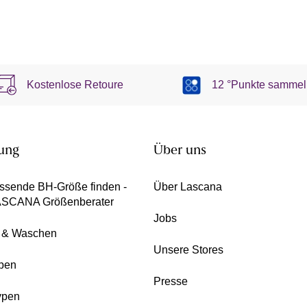
Kostenlose Retoure
12 °Punkte sammel
ung
Über uns
ssende BH-Größe finden -
Über Lascana
ASCANA Größenberater
Jobs
e & Waschen
Unsere Stores
pen
Presse
ypen