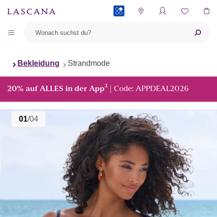
PAYBACK
Bekleidung
Strandmode
²
20% auf ALLES in der App
| Code: APPDEAL2026
01
/04