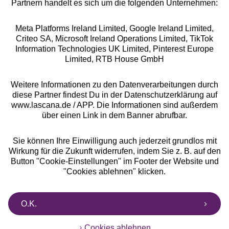
Partnern handelt es sich um die folgenden Unternehmen:
Meta Platforms Ireland Limited, Google Ireland Limited,
Criteo SA, Microsoft Ireland Operations Limited, TikTok
Alle Preise inkl. MwSt., zzgl.
Versandkosten
Information Technologies UK Limited, Pinterest Europe
** Bonität vorausgesetzt, berechtigt zur Bonitätsprüfung
Limited, RTB House GmbH
Weitere Informationen zu den Datenverarbeitungen durch
diese Partner findest Du in der Datenschutzerklärung auf
www.lascana.de / APP. Die Informationen sind außerdem
über einen Link in dem Banner abrufbar.
Sie können Ihre Einwilligung auch jederzeit grundlos mit
Wirkung für die Zukunft widerrufen, indem Sie z. B. auf den
Button "Cookie-Einstellungen" im Footer der Website und
"Cookies ablehnen" klicken.
O.K.
Cookies ablehnen