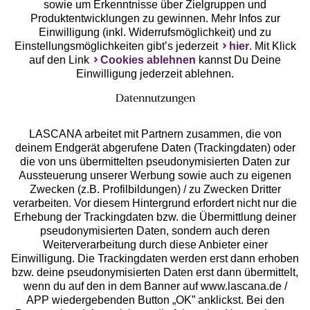
Unsere Apps
sowie um Erkenntnisse über Zielgruppen und
Produktentwicklungen zu gewinnen. Mehr Infos zur
Einwilligung (inkl. Widerrufsmöglichkeit) und zu
Einstellungsmöglichkeiten gibt’s jederzeit
hier
. Mit Klick
auf den Link
Cookies ablehnen
kannst Du Deine
Einwilligung jederzeit ablehnen.
Datennutzungen
LASCANA arbeitet mit Partnern zusammen, die von
deinem Endgerät abgerufene Daten (Trackingdaten) oder
die von uns übermittelten pseudonymisierten Daten zur
Services
Aussteuerung unserer Werbung sowie auch zu eigenen
Zwecken (z.B. Profilbildungen) / zu Zwecken Dritter
Beratung
verarbeiten. Vor diesem Hintergrund erfordert nicht nur die
Erhebung der Trackingdaten bzw. die Übermittlung deiner
pseudonymisierten Daten, sondern auch deren
Über uns
Weiterverarbeitung durch diese Anbieter einer
Einwilligung. Die Trackingdaten werden erst dann erhoben
bzw. deine pseudonymisierten Daten erst dann übermittelt,
Rechtliches
wenn du auf den in dem Banner auf www.lascana.de /
APP wiedergebenden Button „OK” anklickst. Bei den