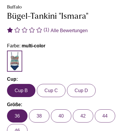
Buffalo
Bügel-Tankini "Ismara"
(1)
Alle Bewertungen
Farbe:
multi-color
Cup:
Cup B
Cup C
Cup D
Größe:
36
38
40
42
44
46