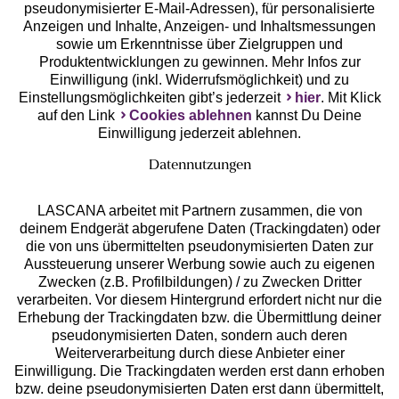
pseudonymisierter E-Mail-Adressen), für personalisierte
Anzeigen und Inhalte, Anzeigen- und Inhaltsmessungen
Unsere Apps
sowie um Erkenntnisse über Zielgruppen und
Produktentwicklungen zu gewinnen. Mehr Infos zur
Einwilligung (inkl. Widerrufsmöglichkeit) und zu
Einstellungsmöglichkeiten gibt’s jederzeit
hier
. Mit Klick
auf den Link
Cookies ablehnen
kannst Du Deine
Einwilligung jederzeit ablehnen.
Datennutzungen
LASCANA arbeitet mit Partnern zusammen, die von
deinem Endgerät abgerufene Daten (Trackingdaten) oder
die von uns übermittelten pseudonymisierten Daten zur
Services
Aussteuerung unserer Werbung sowie auch zu eigenen
Zwecken (z.B. Profilbildungen) / zu Zwecken Dritter
Beratung
verarbeiten. Vor diesem Hintergrund erfordert nicht nur die
Erhebung der Trackingdaten bzw. die Übermittlung deiner
pseudonymisierten Daten, sondern auch deren
Über uns
Weiterverarbeitung durch diese Anbieter einer
Einwilligung. Die Trackingdaten werden erst dann erhoben
bzw. deine pseudonymisierten Daten erst dann übermittelt,
Rechtliches