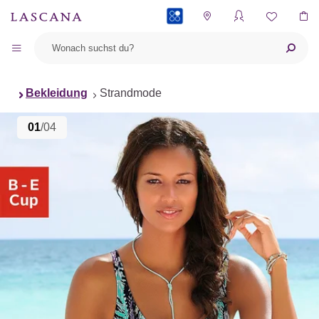
PAYBACK
Bekleidung
Strandmode
01
/04