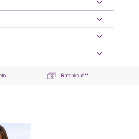
eln
Ratenkauf **