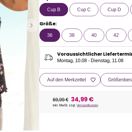
Cup B
Cup C
Cup D
Größe:
36
38
40
42
Voraussichtlicher Liefertermi
Montag, 10.08 - Dienstag, 11.08
Auf den Merkzettel
Größenbera
34,99 €
69,99 €
inkl. MwSt. zzgl.
Versandkosten