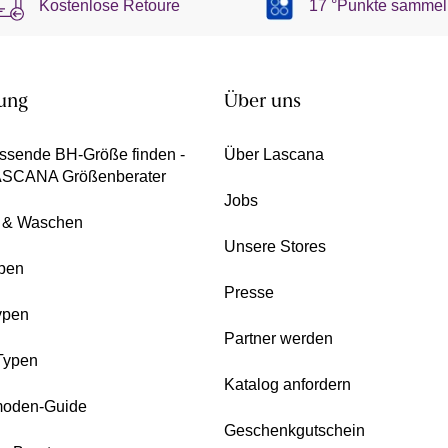
Kostenlose Retoure
17 °Punkte sammel
ung
Über uns
ssende BH-Größe finden -
Über Lascana
ASCANA Größenberater
Jobs
e & Waschen
Unsere Stores
pen
Presse
ypen
Partner werden
Typen
Katalog anfordern
oden-Guide
Geschenkgutschein