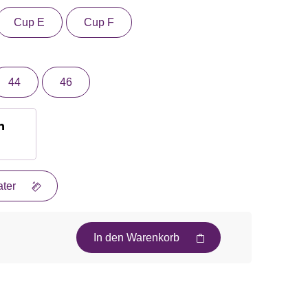
Cup E
Cup F
44
46
n
ter
In den Warenkorb