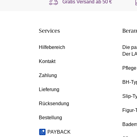
Gratis Versand ab
50 €
Services
Berat
Hilfebereich
Die pa
Der L
Kontakt
Pfleg
Zahlung
BH-Ty
Lieferung
Slip-T
Rücksendung
Figur-
Bestellung
Badem
PAYBACK