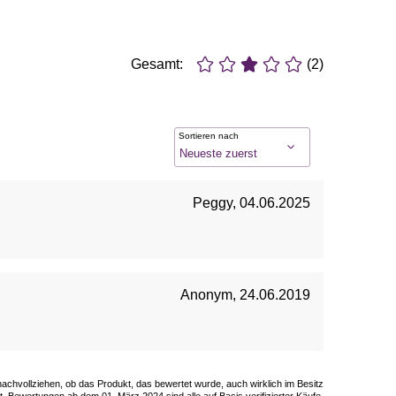
Gesamt:
(2)
Sortieren nach
Peggy
,
04.06.2025
Anonym
,
24.06.2019
 nachvollziehen, ob das Produkt, das bewertet wurde, auch wirklich im Besitz
. Bewertungen ab dem 01. März 2024 sind alle auf Basis verifizierter Käufe.