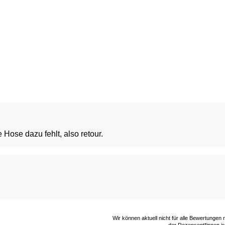
 Hose dazu fehlt, also retour.
Wir können aktuell nicht für alle Bewertungen
der Rezensent*innen ist