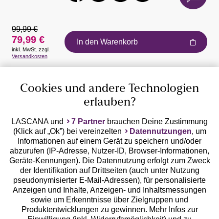
99,99 €
79,99 €
In den Warenkorb
inkl. MwSt. zzgl.
Auszeichnungen
Versandkosten
Cookies und andere Technologien
erlauben?
LASCANA und
7 Partner
brauchen Deine Zustimmung
(Klick auf „Ok”) bei vereinzelten
Datennutzungen
, um
Geprüfte Sicherheit
Informationen auf einem Gerät zu speichern und/oder
abzurufen (IP-Adresse, Nutzer-ID, Browser-Informationen,
Geräte-Kennungen). Die Datennutzung erfolgt zum Zweck
der Identifikation auf Drittseiten (auch unter Nutzung
pseudonymisierter E-Mail-Adressen), für personalisierte
Anzeigen und Inhalte, Anzeigen- und Inhaltsmessungen
Unsere Apps
sowie um Erkenntnisse über Zielgruppen und
Produktentwicklungen zu gewinnen. Mehr Infos zur