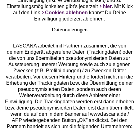
Einwilligung (inkl. Widerrufsmöglichkeit) und zu
Einstellungsmöglichkeiten gibt’s jederzeit
hier
. Mit Klick
auf den Link
Cookies ablehnen
kannst Du Deine
Einwilligung jederzeit ablehnen.
Datennutzungen
LASCANA arbeitet mit Partnern zusammen, die von
deinem Endgerät abgerufene Daten (Trackingdaten) oder
die von uns übermittelten pseudonymisierten Daten zur
Services
Aussteuerung unserer Werbung sowie auch zu eigenen
Zwecken (z.B. Profilbildungen) / zu Zwecken Dritter
Beratung
verarbeiten. Vor diesem Hintergrund erfordert nicht nur die
Erhebung der Trackingdaten bzw. die Übermittlung deiner
pseudonymisierten Daten, sondern auch deren
Über uns
Weiterverarbeitung durch diese Anbieter einer
Einwilligung. Die Trackingdaten werden erst dann erhoben
bzw. deine pseudonymisierten Daten erst dann übermittelt,
Rechtliches
wenn du auf den in dem Banner auf www.lascana.de /
APP wiedergebenden Button „OK” anklickst. Bei den
Partnern handelt es sich um die folgenden Unternehmen: