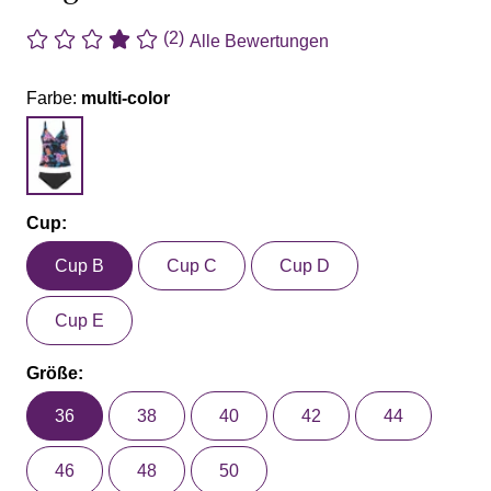
(2)
Alle Bewertungen
Farbe:
multi-color
Cup:
Cup B
Cup C
Cup D
Cup E
Größe:
36
38
40
42
44
46
48
50