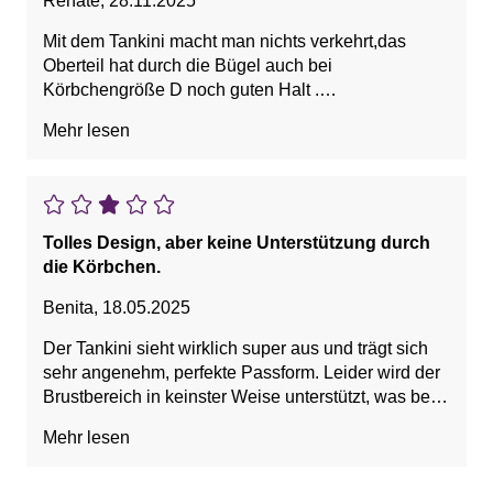
Renate
,
28.11.2025
Mit dem Tankini macht man nichts verkehrt,das
Oberteil hat durch die Bügel auch bei
Körbchengröße D noch guten Halt .
Ich habe mir noch den Baderock dazu gekauft und
Mehr lesen
bin rundherum zufrieden mit dem Ergebnis,sieht
sehr gut aus auch wenn man aus dem Wasser
kommt
Tolles Design, aber keine Unterstützung durch
die Körbchen.
Benita
,
18.05.2025
Der Tankini sieht wirklich super aus und trägt sich
sehr angenehm, perfekte Passform. Leider wird der
Brustbereich in keinster Weise unterstützt, was bei
der großen Körbchengröße (E) unbedingt
Mehr lesen
erforderlich ist. Keine Fütterung oder Schalen
vorhanden. Alles hängt und wackelt. Sooo schade.