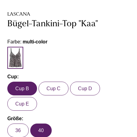
LASCANA
Bügel-Tankini-Top "Kaa"
Farbe:
multi-color
Cup:
Cup B
Cup C
Cup D
Cup E
Größe:
36
40