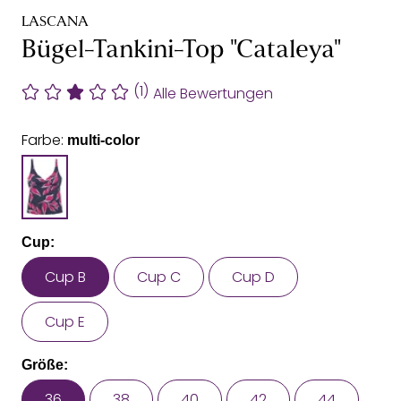
LASCANA
Bügel-Tankini-Top "Cataleya"
(1)
Alle Bewertungen
Farbe:
multi-color
Cup:
Cup B
Cup C
Cup D
Cup E
Größe:
36
38
40
42
44