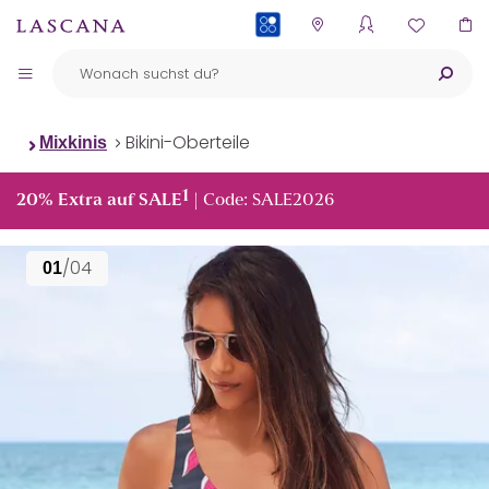
PAYBACK
Bikini-Oberteile
Mixkinis
1
20% Extra auf SALE
| Code: SALE2026
/04
01