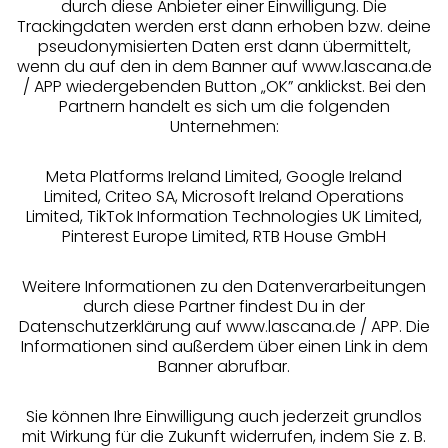
durch diese Anbieter einer Einwilligung. Die
Beratung
Trackingdaten werden erst dann erhoben bzw. deine
pseudonymisierten Daten erst dann übermittelt,
Über uns
wenn du auf den in dem Banner auf www.lascana.de
/ APP wiedergebenden Button „OK” anklickst. Bei den
Partnern handelt es sich um die folgenden
Rechtliches
Unternehmen:
Meta Platforms Ireland Limited, Google Ireland
Limited, Criteo SA, Microsoft Ireland Operations
Limited, TikTok Information Technologies UK Limited,
Pinterest Europe Limited, RTB House GmbH
Alle Preise inkl. MwSt., zzgl.
Versandkosten
** Bonität vorausgesetzt, berechtigt zur Bonitätsprüfung
Weitere Informationen zu den Datenverarbeitungen
durch diese Partner findest Du in der
Datenschutzerklärung auf www.lascana.de / APP. Die
Informationen sind außerdem über einen Link in dem
Banner abrufbar.
Sie können Ihre Einwilligung auch jederzeit grundlos
mit Wirkung für die Zukunft widerrufen, indem Sie z. B.