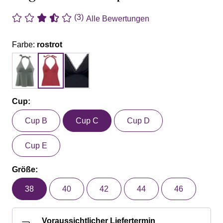
(3)
Alle Bewertungen
Farbe:
rostrot
Cup:
Cup B
Cup C
Cup D
Cup E
Größe:
38
40
42
44
46
Voraussichtlicher Liefertermin