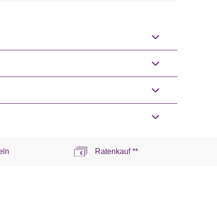
eln
Ratenkauf **