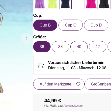
Cup:
Cup B
Cup C
Cup D
Größe:
36
38
40
42
Voraussichtlicher Liefertermin
Dienstag, 11.08 - Mittwoch, 12.08
Auf den Merkzettel
Größenbera
44,99 €
inkl. MwSt. zzgl.
Versandkosten