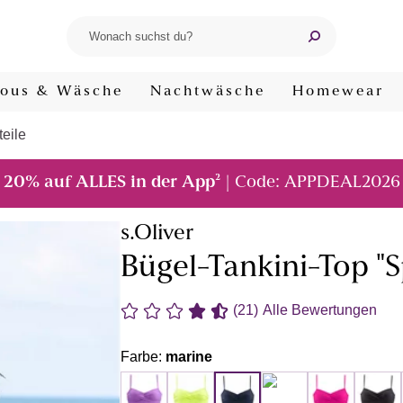
ous & Wäsche
Nachtwäsche
Homewear
teile
²
20% auf ALLES in der App
| Code: APPDEAL2026
s.Oliver
Bügel-Tankini-Top "S
(21)
Alle Bewertungen
Farbe:
marine