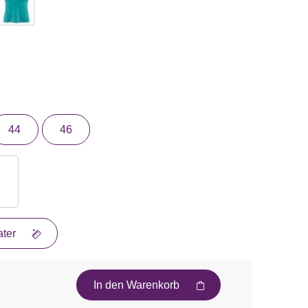
44
46
ter
In den Warenkorb