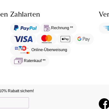
len
Zahlarten
Ver
Rechnung **
Online-Überweisung
Ratenkauf **
10% Rabatt sichern!