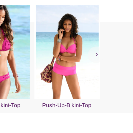
Bandeau
ikini-Top
Push-Up-Bikini-Top