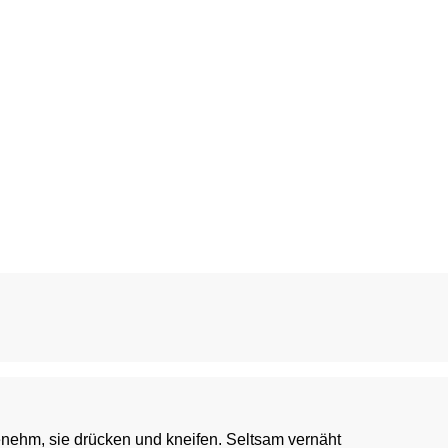
Die Bügel des Tankini Oberteile sind sehr unangenehm, sie drücken und kneifen. Seltsam vernäht