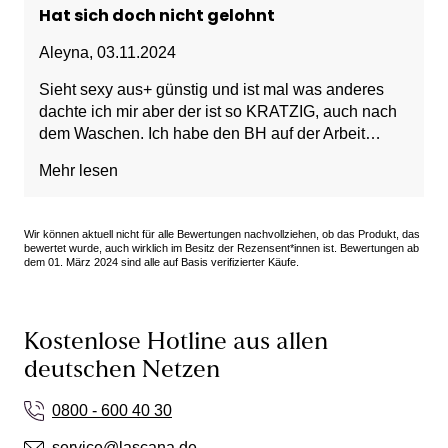
Hat sich doch nicht gelohnt
Aleyna
,
03.11.2024
Sieht sexy aus+ günstig und ist mal was anderes
dachte ich mir aber der ist so KRATZIG, auch nach
dem Waschen. Ich habe den BH auf der Arbeit
mehrmals berührt und versucht die Träger am
Mehr lesen
Rücken zu verschieben um es mir irgendwie
bequem zu machen aber ich will den nicht mal
wieder anziehen...
Wir können aktuell nicht für alle Bewertungen nachvollziehen, ob das Produkt, das
bewertet wurde, auch wirklich im Besitz der Rezensent*innen ist. Bewertungen ab
dem 01. März 2024 sind alle auf Basis verifizierter Käufe.
Kostenlose Hotline aus allen
deutschen Netzen
0800 - 600 40 30
service@lascana.de