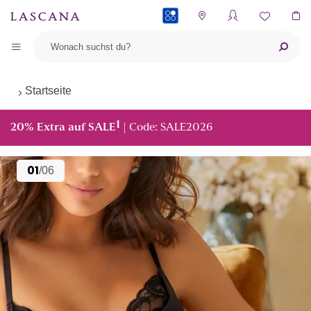
PAYBACK
Startseite
1
20% Extra auf SALE
| Code: SALE2026
01
/06