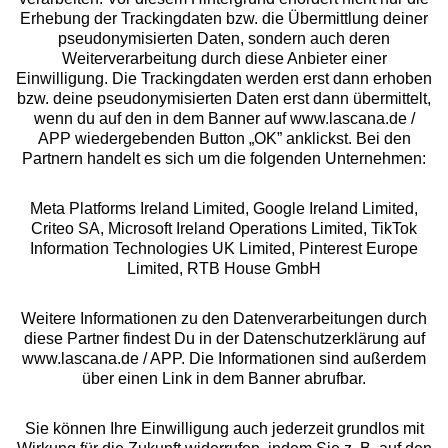
Beratung
Erhebung der Trackingdaten bzw. die Übermittlung deiner
pseudonymisierten Daten, sondern auch deren
Weiterverarbeitung durch diese Anbieter einer
Über uns
Einwilligung. Die Trackingdaten werden erst dann erhoben
bzw. deine pseudonymisierten Daten erst dann übermittelt,
wenn du auf den in dem Banner auf www.lascana.de /
Rechtliches
APP wiedergebenden Button „OK” anklickst. Bei den
Partnern handelt es sich um die folgenden Unternehmen:
Meta Platforms Ireland Limited, Google Ireland Limited,
Criteo SA, Microsoft Ireland Operations Limited, TikTok
Information Technologies UK Limited, Pinterest Europe
Alle Preise inkl. MwSt., zzgl.
Versandkosten
Limited, RTB House GmbH
** Bonität vorausgesetzt, berechtigt zur Bonitätsprüfung
Weitere Informationen zu den Datenverarbeitungen durch
diese Partner findest Du in der Datenschutzerklärung auf
www.lascana.de / APP. Die Informationen sind außerdem
über einen Link in dem Banner abrufbar.
Sie können Ihre Einwilligung auch jederzeit grundlos mit