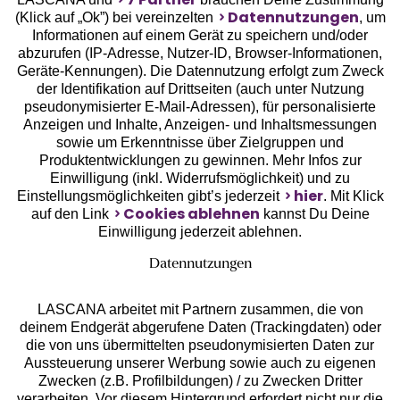
Datennutzungen
(Klick auf „Ok”) bei vereinzelten
, um
Informationen auf einem Gerät zu speichern und/oder
Geprüfte Sicherheit
abzurufen (IP-Adresse, Nutzer-ID, Browser-Informationen,
Geräte-Kennungen). Die Datennutzung erfolgt zum Zweck
der Identifikation auf Drittseiten (auch unter Nutzung
pseudonymisierter E-Mail-Adressen), für personalisierte
Anzeigen und Inhalte, Anzeigen- und Inhaltsmessungen
sowie um Erkenntnisse über Zielgruppen und
Unsere Apps
Produktentwicklungen zu gewinnen. Mehr Infos zur
Einwilligung (inkl. Widerrufsmöglichkeit) und zu
hier
Einstellungsmöglichkeiten gibt’s jederzeit
. Mit Klick
Cookies ablehnen
auf den Link
kannst Du Deine
Einwilligung jederzeit ablehnen.
Datennutzungen
LASCANA arbeitet mit Partnern zusammen, die von
deinem Endgerät abgerufene Daten (Trackingdaten) oder
die von uns übermittelten pseudonymisierten Daten zur
Aussteuerung unserer Werbung sowie auch zu eigenen
Services
Zwecken (z.B. Profilbildungen) / zu Zwecken Dritter
verarbeiten. Vor diesem Hintergrund erfordert nicht nur die